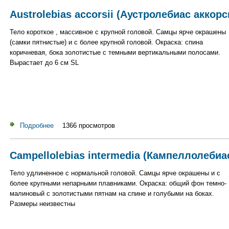
Austrolebias accorsii (Аустролебиас аккорс
Тело короткое , массивное с крупной головой. Самцы ярче окрашены
(самки пятнистые) и с более крупной головой. Окраска: спина
коричневая, бока золотистые с темными вертикальными полосами.
Вырастает до 6 см SL
Подробнее
о Austrolebias accorsii (Аустролебиас аккорси)
1366 просмотров
Campellolebias intermedia (Кампеллолеби
Тело удлиненное с нормальной головой. Самцы ярче окрашены и с
более крупными непарными плавниками. Окраска: общий фон темно-
малиновый с золотистыми пятнам на спине и голубыми на боках.
Размеры неизвестны