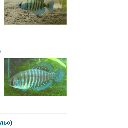
)
альо)