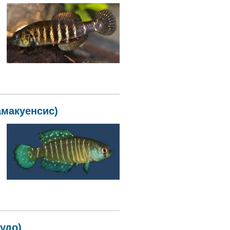
амакуенсис)
удо)