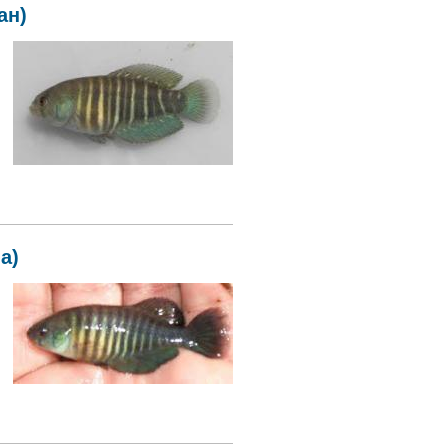
ан)
а)