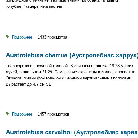
изумрудное с темными вертикальными полосами. Плавники
голубые.Размеры неизвестны
Подробнее
о Austrolebias cheffei (Аустролебиас чеффе)
1433 просмотра
Austrolebias charrua (Аустролебиас харруа
Тело короткое с крупной головой. В спинном плавнике 16-28 мягких
лучей, в анальном 21-29. Самцы ярче окрашены и более головастые.
Окраска: общий фон голубой с черными вертикальными полосами.
Вырастает до 4,7 см SL
Подробнее
о Austrolebias charrua (Аустролебиас харруа)
1457 просмотров
Austrolebias carvalhoi (Аустролебиас карв