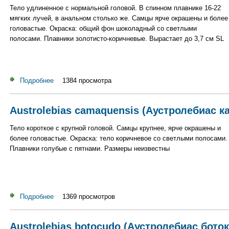
Тело удлиненное с нормальной головой. В спинном плавнике 16-22
мягких лучей, в анальном столько же. Самцы ярче окрашены и более
головастые. Окраска: общий фон шоколадный со светлыми
полосами. Плавники золотисто-коричневые. Вырастает до 3,7 см SL
Подробнее
о Austrolebias carvalhoi (Аустролебиас карвальо)
1384 просмотра
Austrolebias camaquensis (Аустролебиас к
Тело короткое с крупной головой. Самцы крупнее, ярче окрашены и
более головастые. Окраска: тело коричневое со светлыми полосами.
Плавники голубые с пятнами. Размеры неизвестны
Подробнее
о Austrolebias camaquensis (Аустролебиас камакуенсис)
1369 просмотров
Austrolebias botocudo (Аустролебиас боток