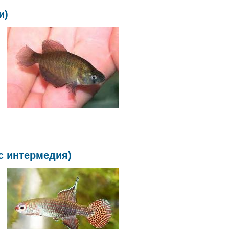
и)
ас интермедия)