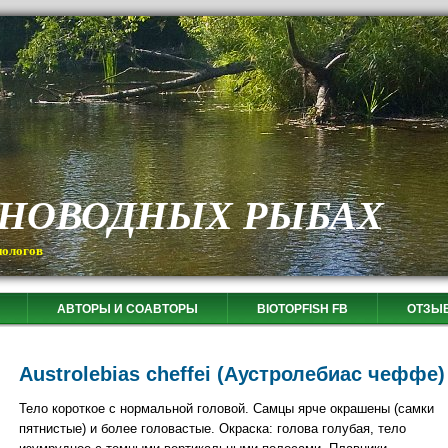
СНОВОДНЫХ РЫБАХ
иологов
АВТОРЫ И СОАВТОРЫ
BIOTOPFISH FB
ОТЗЫ
Austrolebias cheffei (Аустролебиас чеффе)
Тело короткое с нормальной головой. Самцы ярче окрашены (самки
пятнистые) и более головастые. Окраска: голова голубая, тело