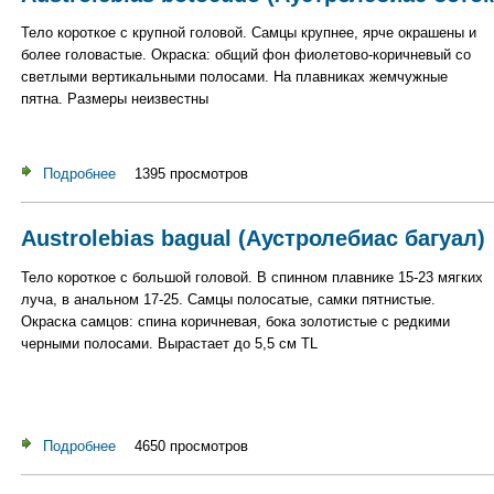
Тело короткое с крупной головой. Самцы крупнее, ярче окрашены и
более головастые. Окраска: общий фон фиолетово-коричневый со
светлыми вертикальными полосами. На плавниках жемчужные
пятна. Размеры неизвестны
Подробнее
о Austrolebias botocudo (Аустролебиас ботокудо)
1395 просмотров
Austrolebias bagual (Аустролебиас багуал)
Тело короткое с большой головой. В спинном плавнике 15-23 мягких
луча, в анальном 17-25. Самцы полосатые, самки пятнистые.
Окраска самцов: спина коричневая, бока золотистые с редкими
черными полосами. Вырастает до 5,5 см TL
Подробнее
о Austrolebias bagual (Аустролебиас багуал)
4650 просмотров