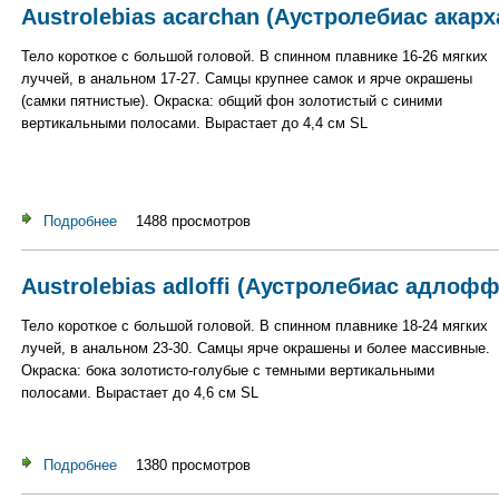
Austrolebias acarchan (Аустролебиас акарх
Тело короткое с большой головой. В спинном плавнике 16-26 мягких
луччей, в анальном 17-27. Самцы крупнее самок и ярче окрашены
(самки пятнистые). Окраска: общий фон золотистый с синими
вертикальными полосами. Вырастает до 4,4 см SL
Подробнее
о Austrolebias acarchan (Аустролебиас акархан)
1488 просмотров
Austrolebias adloffi (Аустролебиас адлофф
Тело короткое с большой головой. В спинном плавнике 18-24 мягких
лучей, в анальном 23-30. Самцы ярче окрашены и более массивные.
Окраска: бока золотисто-голубые с темными вертикальными
полосами. Вырастает до 4,6 см SL
Подробнее
о Austrolebias adloffi (Аустролебиас адлоффа)
1380 просмотров