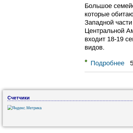
Большое семей
которые обитаю
Западной части
Центральной Ам
входит 18-19 се
видов.
Подробнее
о От
Страницы
Счетчики