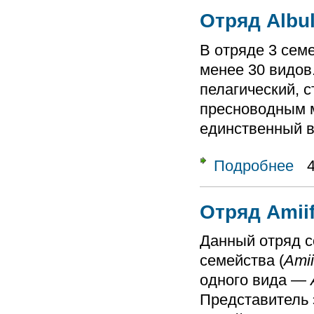
Отряд Albu
В отряде 3 семе
менее 30 видов
пелагический, с
пресноводным 
единственный в
Подробнее
о От
Отряд Amii
Данный отряд со
семейства (
Ami
одного вида —
Представитель 