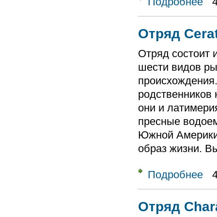
Подробнее
Отряд Cera
Отряд состоит и
шести видов ры
происхождения
родственников 
они и латимери
пресные водое
Южной Америки
образ жизни. В
Подробнее
о От
Отряд Char