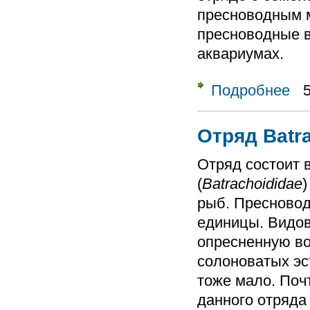
пресноводным м
пресноводные 
аквариумах.
Подробнее
о От
Отряд Batr
Отряд состоит 
(
Batrachoididae
)
рыб. Пресновод
единицы. Видо
опресненную во
солоноватых эс
тоже мало. Поч
данного отряда