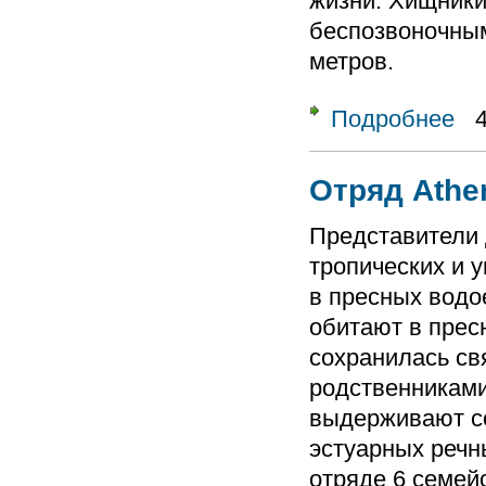
жизни. Хищники
беспозвоночным
метров.
Подробнее
о От
Отряд Athe
Представители 
тропических и 
в пресных водо
обитают в прес
сохранилась св
родственниками
выдерживают со
эстуарных речн
отряде 6 семейс