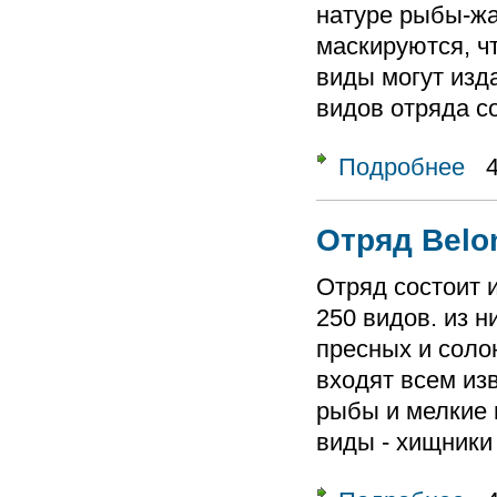
натуре рыбы-жа
маскируются, ч
виды могут изд
видов отряда с
Подробнее
о От
Отряд Belo
Отряд состоит и
250 видов. из н
пресных и соло
входят всем из
рыбы и мелкие 
виды - хищники
о От