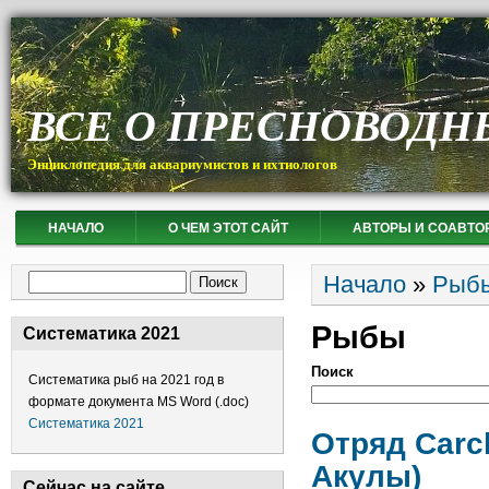
ВСЕ О ПРЕСНОВОДН
Энциклопедия для аквариумистов и ихтиологов
НАЧАЛО
О ЧЕМ ЭТОТ САЙТ
АВТОРЫ И СОАВТО
Вы здесь
Форма поиска
Начало
»
Рыб
Поиск
Рыбы
Систематика 2021
Поиск
Систематика рыб на 2021 год в
формате документа MS Word (.doc)
Систематика 2021
Отряд Carc
Акулы)
Сейчас на сайте