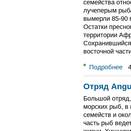
семейства отно
лучеперым рыба
вымерли 85-90 
Остатки пресно
территории Афр
Сохранившийся 
восточной част
Подробнее
о От
Отряд Angui
Большой отряд
морских рыб, в
семейств и око
часть рыб веде