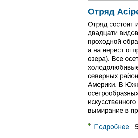
Отряд Acip
Отряд состоит 
двадцати видов
проходной образ
а на нерест отп
озера). Все ос
холодолюбивые
северных район
Америки. В Южн
осетрообразных
искусственного
вымирание в пр
Подробнее
о От