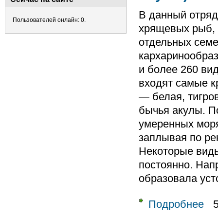
В данный отряд
Пользователей онлайн: 0.
хрящевых рыб, 
отдельных семе
кархаринообраз
и более 260 вид
входят самые к
— белая, тигров
бычья акулы. П
умеренных моря
заплывая по ре
Некоторые виды
постоянно. Нап
образовала уст
Подробнее
о От