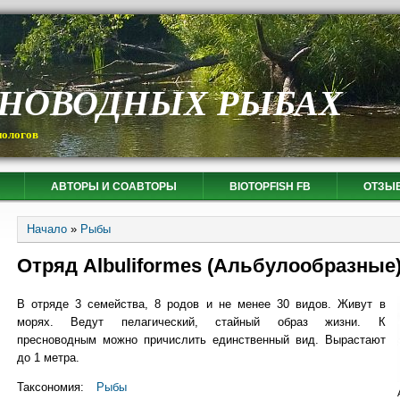
СНОВОДНЫХ РЫБАХ
иологов
АВТОРЫ И СОАВТОРЫ
BIOTOPFISH FB
ОТЗЫ
Вы здесь
Начало
»
Рыбы
Отряд Albuliformes (Альбулообразные
В отряде 3 семейства, 8 родов и не менее 30 видов. Живут в
морях. Ведут пелагический, стайный образ жизни. К
пресноводным можно причислить единственный вид. Вырастают
до 1 метра.
Таксономия:
Рыбы