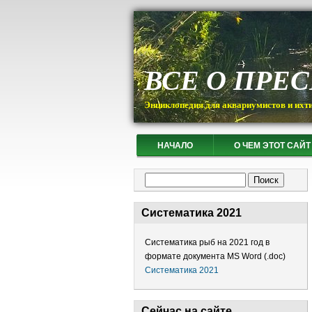
ВСЕ О ПРЕ
Энциклопедия для аквариумистов и ихт
НАЧАЛО
О ЧЕМ ЭТОТ САЙТ
Форма поиска
Поиск
Систематика 2021
Систематика рыб на 2021 год в
формате документа MS Word (.doc)
Систематика 2021
Сейчас на сайте