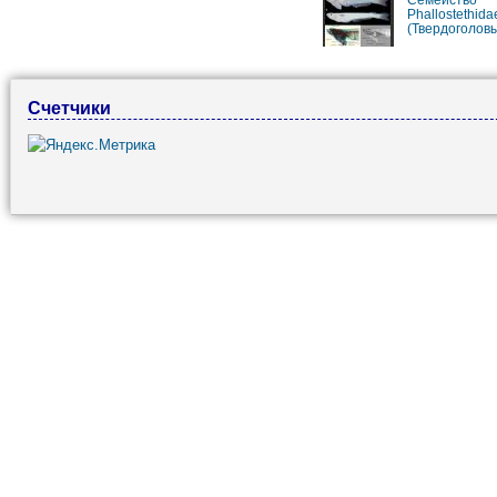
Phallostethida
(Твердоголов
Счетчики