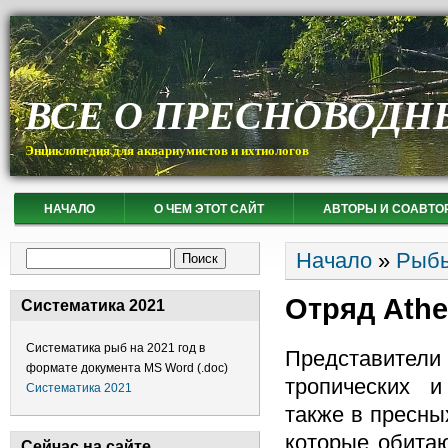
ВСЕ О ПРЕСНОВОДН
Энциклопедия для аквариумистов и ихтиологов
НАЧАЛО
О ЧЕМ ЭТОТ САЙТ
АВТОРЫ И СОАВТО
Вы здесь
Форма поиска
Начало
»
Рыб
Поиск
Отряд Athe
Систематика 2021
Систематика рыб на 2021 год в
Представители 
формате документа MS Word (.doc)
тропических 
Систематика 2021
также в пресны
которые обита
Сейчас на сайте