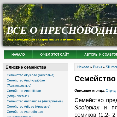
ВСЕ О ПРЕСНОВОДН
Энциклопедия для аквариумистов и ихтиологов
НАЧАЛО
О ЧЕМ ЭТОТ САЙТ
АВТОРЫ И СОАВТО
Вы здесь
Близкие семейства
Начало
»
Рыбы
»
Siluri
Семейство Akysidae (Акисовые)
Семейство 
Семейство Amblycipitidae
(Толстохвостые)
Описание отряда:
Отряд 
Семейство Amphiliidae
(Амфилиевые)
Семейство пре
Семейство Anchariidae (Анхариевые)
Scoloplax
и пя
Семейство Ariidae (Ариевые)
Семейство Aspredinidae
сомиков (1,2- 