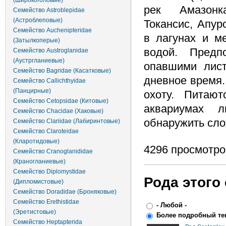
(Широкоголовые)
рек Амазонк
Семейство Astroblepidae
(Астроблеповые)
Токансис, Апур
Семейство Auchenipteridae
в лагунах и м
(Затылкоперые)
водой. Предп
Семейство Austroglanidae
(Аустргланиевые)
опавшими лист
Семейство Bagridae (Касатковые)
дневное время.
Семейство Callichthyidae
(Панцирные)
охоту. Питаю
Семейство Cetopsidae (Китовые)
аквариумах 
Семейство Chacidae (Хаковые)
обнаружить сло
Семейство Clariidae (Лабиринтовые)
Семейство Claroteidae
(Кларотидовые)
4296 просмотро
Семейство Cranoglanididae
(Краногланиевые)
Семейство Diplomystidae
Рода этого
(Дипломистовые)
Семейство Doradidae (Броняковые)
Семейство Erethistidae
- Любой -
(Эретистовые)
Более подробный те
Семейство Heptapterida