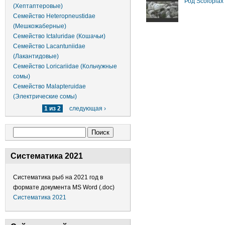
Род Scoloplax
(Хептаптеровые)
Семейство Heteropneustidae
(Мешкожаберные)
Семейство Ictaluridae (Кошачьи)
Семейство Lacantuniidae
(Лакантидовые)
Семейство Loricariidae (Кольчужные
сомы)
Семейство Malapteruidae
(Электрические сомы)
1 из 2
следующая ›
Форма поиска
Поиск
Систематика 2021
Систематика рыб на 2021 год в
формате документа MS Word (.doc)
Систематика 2021