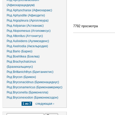
Род Aphyocharacidium
(Афиохарацидиум)
Род Aphyocharax (Афиохаракс)
Род Aphyodite (Афиодите)
Род Argopleura (Аргоплеура)
Род Astyanax (Астианакс)
7792 просмотра
Род Atopomesus (Атопомесус)
Род Attonitus (Аттонитус)
Род Aulixidens (Ауликсиденс)
Род Axelrodia (Аксельродия)
Род Bario (Барио)
Род Boehlkea (Боелка)
Род Brachychalcinus
(Брахихальцинус)
Род Brittanichthys (Британихтис)
Род Brycon (Брикон)
Род Bryconacidnus (Бриконациднус)
Род Bryconamericus (Бриконамерикус)
Род Bryconella (Бриконелла)
Род Bryconexodon (Бриконексодон)
1 из 7
следующая ›