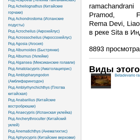
Род Acapoeta (Уклейка танганьикская)
ramachandrani
Род Acheilognathus (Китайские
горчаки)
Pramod, Fa
Род Achondrostoma (Испанские
Rema Devi, Liao,
подусты)
в реке Sita в И
Род Acrocheilus (Акрохейлус)
Род Acrossocheilus (Акроссохейлус)
Род Agosia (Агосия)
8893 просмотра
Род Alburnoides (Быстрянки)
Род Alburnus (Уклейки)
Род Algansea (Мексиканские голавли)
Виды этого
Род Amatolacypris (Аматолациприс)
Род Amblypharyngodon
Betadevario r
(Амблифарингодон)
Род Amblyrhynchichthys (Плотва
китайская)
Род Anabarilius (Китайские
востробрюшки)
Род Anaecypris (Испанская уклейка)
Род Ancherythroculter (Китайский
уклей)
Род Anematichthys (Анематихтис)
Род Aphyocypris (Китайские верховки)