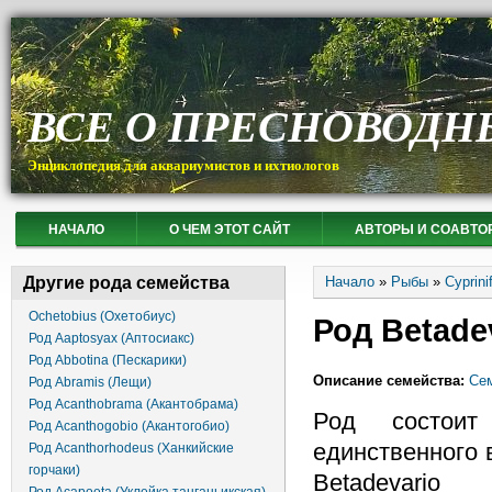
ВСЕ О ПРЕСНОВОДН
Энциклопедия для аквариумистов и ихтиологов
НАЧАЛО
О ЧЕМ ЭТОТ САЙТ
АВТОРЫ И СОАВТО
Вы здесь
Другие рода семейства
Начало
»
Рыбы
»
Cyprin
Ochetobius (Охетобиус)
Род Betade
Род Aaptosyax (Аптосиакс)
Род Abbotina (Пескарики)
Описание семейства:
Сем
Род Abramis (Лещи)
Род Acanthobrama (Акантобрама)
Род состоит
Род Acanthogobio (Акантогобио)
единственного 
Род Acanthorhodeus (Ханкийские
горчаки)
Betadevario