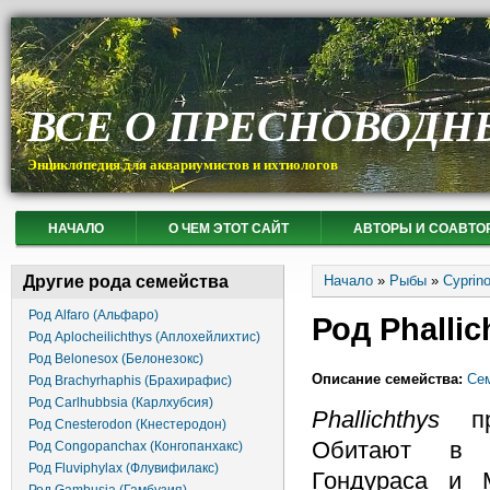
ВСЕ О ПРЕСНОВОДН
Энциклопедия для аквариумистов и ихтиологов
НАЧАЛО
О ЧЕМ ЭТОТ САЙТ
АВТОРЫ И СОАВТО
Вы здесь
Другие рода семейства
Начало
»
Рыбы
»
Cyprin
Род Alfaro (Альфаро)
Род Phalli
Род Aplocheilichthys (Аплохейлихтис)
Род Belonesox (Белонезокс)
Описание семейства:
Сем
Род Brachyrhaphis (Брахирафис)
Род Carlhubbsia (Карлхубсия)
Phallichthys
пре
Род Cnesterodon (Кнестеродон)
Обитают в в
Род Congopanchax (Конгопанхакс)
Род Fluviphylax (Флувифилакс)
Гондураса и 