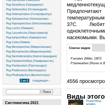
Род Gambusia (Гамбузия)
медленнотекущи
Род Girardinus (Гирардинус)
Род Heterandria (Гетерандрия)
Предпочит
Род Heterophallus (Гетерофаллус)
температурны
Род Hylopanchax (Хилопанхакс)
37С. Любят
Род Hypsopanchax (Хипсопанхакс)
Род Laciris (Лакирис)
одноклеточн
Род Lacustricola (Лакустрикола)
насекомыми. Вы
Род lamprichthys (Ламприхтис)
Род Limia (Лимия)
Дополнительно
Род Micropanchax (Микропанхакс)
Список видов
(активная
Род Micropoecilia (Микропецилия)
вкладка)
Род Neoheterandria (Неогетерандрия)
P.amates (Miller, 1907)
Род Pamphorichthys (Памфорихтис)
P.fairweatheri (Rosen & B
Род Pantanodon (Пантанодон)
Род Phalloceros (Фаллоцерос)
Род Phalloptychus (Фаллоптихус)
4556 просмотро
1 из 2
следующая ›
Форма поиска
Поиск
Виды этого
Phallichthys
Систематика 2021
amates