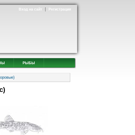
Вход на сайт
Регистрация
ВЫ
РЫБЫ
торовые)
с)