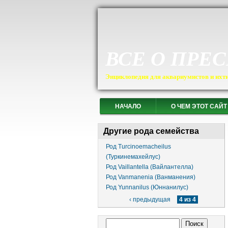
ВСЕ О ПРЕ
Энциклопедия для аквариумистов и ихт
НАЧАЛО
О ЧЕМ ЭТОТ САЙТ
Другие рода семейства
Род Turcinoemacheilus
(Туркинемахейлус)
Род Vaillantella (Вайлантелла)
Род Vanmanenia (Ванманения)
Род Yunnanilus (Юннанилус)
‹ предыдущая
4 из 4
Форма поиска
Поиск