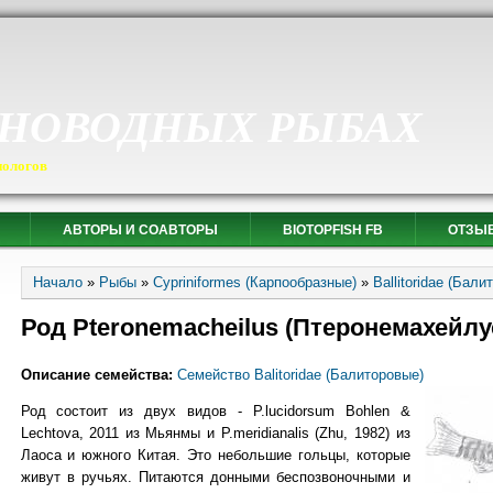
СНОВОДНЫХ РЫБАХ
иологов
АВТОРЫ И СОАВТОРЫ
BIOTOPFISH FB
ОТЗЫ
Вы здесь
Начало
»
Рыбы
»
Cypriniformes (Карпообразные)
»
Ballitoridae (Бали
Род Pteronemacheilus (Птеронемахейлу
Описание семейства:
Семейство Balitoridae (Балиторовые)
Род состоит из двух видов - P.lucidorsum Bohlen &
Lechtova, 2011 из Мьянмы и P.meridianalis (Zhu, 1982) из
Лаоса и южного Китая. Это небольшие гольцы, которые
живут в ручьях. Питаются донными беспозвоночными и