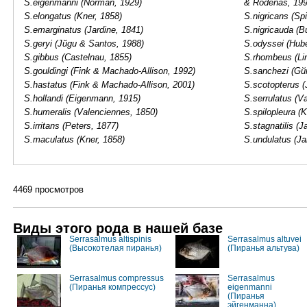
S.eigenmanni (Norman, 1929)
& Rodenas, 199
S.elongatus (Kner, 1858)
S.nigricans (Sp
S.emarginatus (Jardine, 1841)
S.nigricauda (B
S.geryi (Jйgu & Santos, 1988)
S.odyssei (Hub
S.gibbus (Castelnau, 1855)
S.rhombeus (Li
S.gouldingi (Fink & Machado-Allison, 1992)
S.sanchezi (Gйr
S.hastatus (Fink & Machado-Allison, 2001)
S.scotopterus (
S.hollandi (Eigenmann, 1915)
S.serrulatus (V
S.humeralis (Valenciennes, 1850)
S.spilopleura (K
S.irritans (Peters, 1877)
S.stagnatilis (J
S.maculatus (Kner, 1858)
S.undulatus (Ja
4469 просмотров
Виды этого рода в нашей базе
Serrasalmus altispinis
Serrasalmus altuvei
(Высокотелая пиранья)
(Пиранья альтува)
Serrasalmus compressus
Serrasalmus
(Пиранья компрессус)
eigenmanni
(Пиранья
эйгенманна)