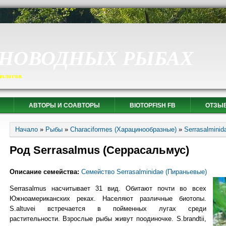
СНОВОДНЫХ РЫБАХ
иологов
АВТОРЫ И СОАВТОРЫ
BIOTOPFISH FB
ОТЗЫ
Вы здесь
Начало
»
Рыбы
»
Characiformes (Харацинообразные)
»
Serrasalminid
Род Serrasalmus (Серрасальмус)
Описание семейства:
Семейство Serrasalminidae (Пираньевые)
Serrasalmus насчитывает 31 вид. Обитают почти во всех
Южноамериканских реках. Населяют различные биотопы.
S.altuvei встречается в пойменных лугах среди
растительности. Взрослые рыбы живут поодиночке. S.brandtii,