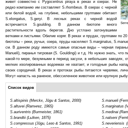
живет совместно с Pygocentrus piraya в реках и озерах. Не
редко компанию им составляет S.rhombeus. В озерах с черной
или белой водой, на глубине, небольшими группами обитают
S.elongatus, S.geryi. В лесных реках с черной водой
Serr
встречается S.goulding. В данном биотопе много
растительности вдоль берегов. Дно устлано затонувшими
ветками и листьями. Обилие коряг. В реках и прудах, группами по 2
биотопы – реки, ручьи, озера, пруды населяют S.marginatus, S.manue
см. В данном роду имеются самые опасные виды – черная пиранья 
Manueli), пиранья тигровая (S. Gouldingi) и т.д. Но нужно знать, что
какой-то мере, безумными в период засухи, в небольших заводях, о
мелких изолированных водоемах не хватает, и голодные рыбы напа
своих сородичей. В реках и протоках рыбы питаются червями, лич
Могут напасть на раненое, обессиленное животное или крупную рыбу
Дополнительно
Список видов
(активная
вкладка)
S.altispinis (Merckx, Jйgu & Santos, 2000)
S.manueli (Fer
S.altuvei (Ramнrez, 1965)
S.marginatus (
S.auriventris (Burmeister, 1861)
S.medinai (Ram
S.brandtii (Lьtken, 1875)
S.nalseni (Fer
S.compressus (Jйgu, Leгo & Santos, 1991)
S.neveriensis 