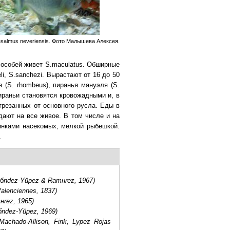
esalmus neveriensis. Фото Малышева Алексея.
0 особей живет S.maculatus. Обширные
li, S.sanchezi. Вырастают от 16 до 50
(S. rhombeus), пиранья мануэля (S.
 пираньи становятся кровожадными и, в
трезанных от основного русла. Еды в
дают на все живое. В том числе и на
инками насекомых, мелкой рыбешкой.
.
nбndez-Yйpez & Ramнrez, 1967)
Valenciennes, 1837)
нrez, 1965)
nбndez-Yйpez, 1969)
(Machado-Allison, Fink, Lуpez Rojas