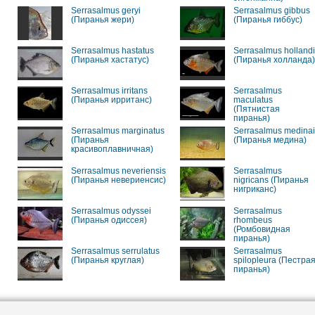
Serrasalmus geryi
Serrasalmus gibbus
(Пиранья жери)
(Пиранья гиббус)
Serrasalmus hastatus
Serrasalmus hollandi
(Пиранья хастатус)
(Пиранья холланда)
Serrasalmus irritans
Serrasalmus
(Пиранья ирританс)
maculatus
(Пятнистая
пиранья)
Serrasalmus marginatus
Serrasalmus medinai
(Пиранья
(Пиранья медина)
красивоплавничная)
Serrasalmus neveriensis
Serrasalmus
(Пиранья невериенсис)
nigricans (Пиранья
нигриканс)
Serrasalmus odyssei
Serrasalmus
(Пиранья одиссея)
rhombeus
(Ромбовидная
пиранья)
Serrasalmus serrulatus
Serrasalmus
(Пиранья круглая)
spilopleura (Пестра
пиранья)