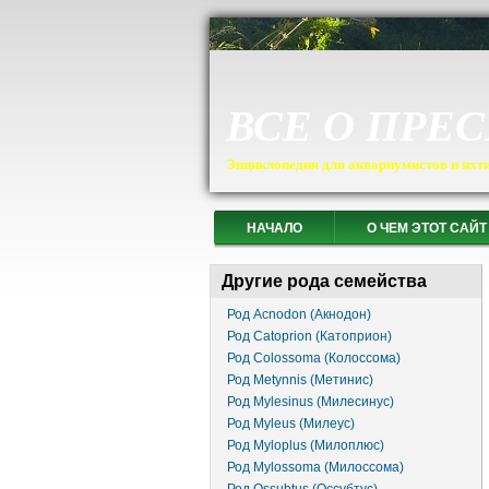
ВСЕ О ПРЕ
Энциклопедия для аквариумистов и ихт
НАЧАЛО
О ЧЕМ ЭТОТ САЙТ
Другие рода семейства
Род Acnodon (Акнодон)
Род Catoprion (Катоприон)
Род Colossoma (Колоссома)
Род Metynnis (Метинис)
Род Mylesinus (Милесинус)
Род Myleus (Милеус)
Род Myloplus (Милоплюс)
Род Mylossoma (Милоссома)