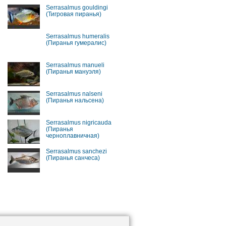
Serrasalmus gouldingi
(Тигровая пиранья)
Serrasalmus humeralis
(Пиранья гумералис)
Serrasalmus manueli
(Пиранья мануэля)
Serrasalmus nalseni
(Пиранья нальсена)
Serrasalmus nigricauda
(Пиранья
черноплавничная)
Serrasalmus sanchezi
(Пиранья санчеса)
я