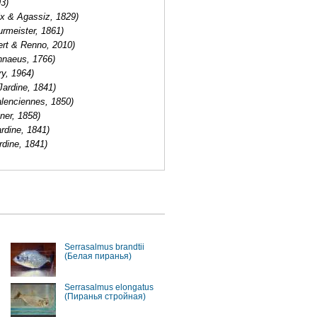
3)
ix & Agassiz, 1829)
urmeister, 1861)
ert & Renno, 2010)
nnaeus, 1766)
y, 1964)
Jardine, 1841)
alenciennes, 1850)
ner, 1858)
ardine, 1841)
rdine, 1841)
Serrasalmus brandtii
(Белая пиранья)
Serrasalmus elongatus
(Пиранья стройная)