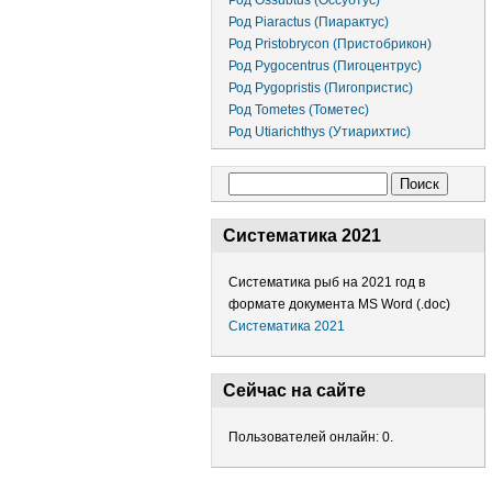
Род Ossubtus (Оссубтус)
Род Piaractus (Пиарактус)
Род Pristobrycon (Пристобрикон)
Род Pygocentrus (Пигоцентрус)
Род Pygopristis (Пигопристис)
Род Tometes (Тометес)
Род Utiarichthys (Утиарихтис)
Форма поиска
Поиск
Систематика 2021
Систематика рыб на 2021 год в
формате документа MS Word (.doc)
Систематика 2021
Сейчас на сайте
Пользователей онлайн: 0.