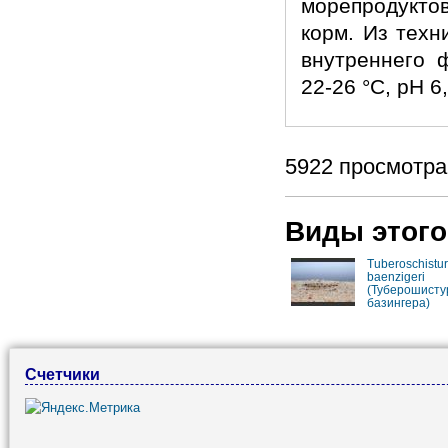
морепродукто
корм. Из техн
внутреннего 
22-26 °С, pH 6,
5922 просмотра
Виды этого
Tuberoschistu
baenzigeri
(Туберошисту
базингера)
Счетчики