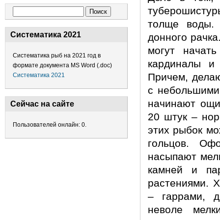
туберошистур
Форма поиска
Поиск
толще воды. 
Систематика 2021
донного рачка
могут начать
Систематика рыб на 2021 год в
кардиналы и 
формате документа MS Word (.doc)
Причем, дела
Систематика 2021
с небольшими
начинают ощи
Сейчас на сайте
20 штук – нор
Пользователей онлайн: 0.
этих рыбок мо
гольцов. Оф
насыпают мелк
камней и па
растениями. 
– гаррами, 
неволе мелк