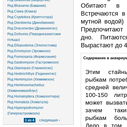
Род Beaufortia (Бифортия)
Обитают в 
Род Bhavania (Бавания)
Род Claea (Клаеа)
Встречаются в
Род Cryptotora (Криптотора)
мутной водой) 
Род Dienbienia (Диенбиения)
Предпочитают
Род Draconectes (Драконектес)
Род Dzihunia (Переднеазиатские
дно. Питаютс
гольцы)
Вырастают до 4
Род Ellopostoma (Элопостома)
Род Erromyzon (Эромизон)
Дополнительно
Род Formosania (Формозания)
Содержание в аквариу
Род Gastromyzon (Гастромизон)
Род Glaniopsis (Гланиопсис)
Этим стайн
Род Hedinichthys (Гединихтис)
рыбкам потре
Род Hemimyzon (Хемимизон)
Род Heminoemacheilus
средней вели
(Хеминемахейлус)
100-150 лит
Род Homaloptera (Хомалоптера)
может вызват
Род Homatula (Хоматула)
Род Hypergastromyzon
зачем так
(Гипергастромизон)
рыбкам бол
1 из 4
следующая ›
Дело в том,