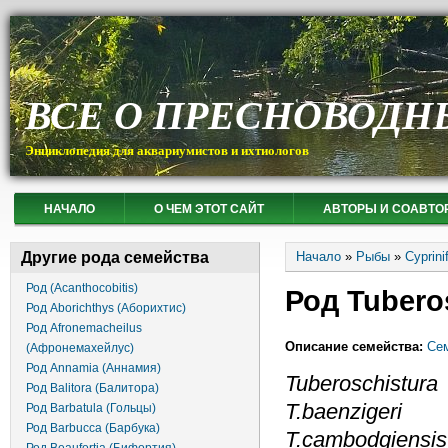
ВСЕ О ПРЕСНОВОДН
Энциклопедия для аквариумистов и ихтиологов
НАЧАЛО
О ЧЕМ ЭТОТ САЙТ
АВТОРЫ И СОАВТО
Вы здесь
Другие рода семейства
Начало
»
Рыбы
»
Cyprin
Род (Acanthocobitis)
Род Tubero
Род Aborichthys (Аборихтис)
Род Afronemacheilus
Описание семейства:
Сем
(Афронемахейлус)
Род Annamia (Аннамия)
Tuberoschistura
Род Balitora (Балитора)
T.baenziger
Род Barbatula (Гольцы)
Род Barbucca (Барбука)
T.cambodgiensis