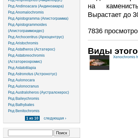
Род Amphilophus (Амфилофус)
на каменист
Род Andinoacara (Андиноакара)
Род Anomalochromis
Вырастает до 3
Род Apistogramma (Апистограмма)
Род Apistogrammoides
7836 просмотро
(Апистограммоидес)
Род Archocentrus (Архоцентрус)
Род Aristochromis
Виды этого
Род Astatheros (Астатерос)
Род Astatoreochromis
Xenochromis h
(Астатореохромис)
Род Astatotilapia
Род Astronotus (Астронотус)
Род Aulonocara
Род Aulonocranus
Род Australoheros (Аустралохерос)
Род Baileychromis
Род Bathybates
Род Benitochromis
1 из 10
следующая ›
Форма поиска
Поиск