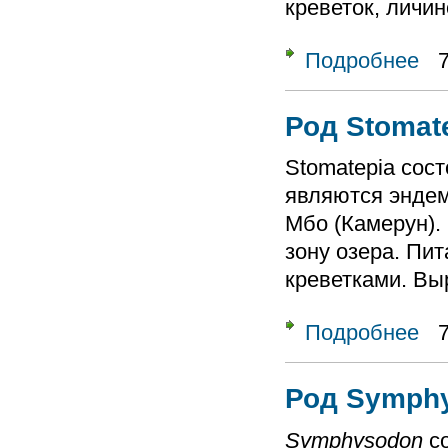
креветок, личин
Подробнее
о Ро
Род Stomat
Stomatepia сост
являются энде
Мбо (Камерун).
зону озера. Пит
креветками. Выр
Подробнее
о Ро
Род Symphy
Symphysodon
со