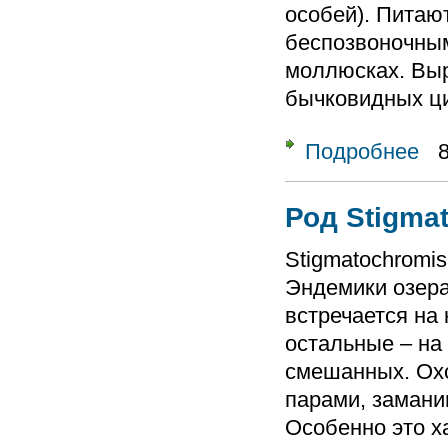
особей). Питаю
беспозвоночными
моллюсках. Выра
бычковидных ц
Подробнее
о Ро
Род Stigma
Stigmatochromis
Эндемики озера
встречается на 
остальные – на
смешанных. Охо
парами, замани
Особенно это х