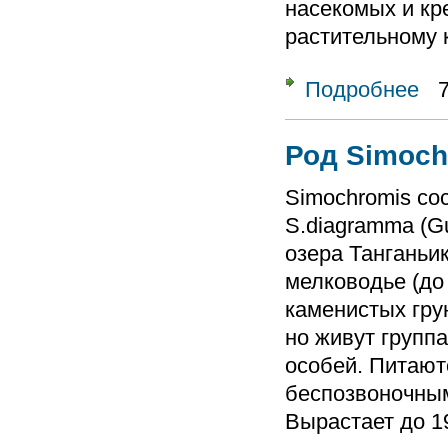
насекомых и кр
растительному 
Подробнее
о Ро
Род Simoch
Simochromis сос
S.diagramma (Gu
озера Танганьи
мелководье (до 
каменистых гру
но живут групп
особей. Питают
беспозвоночным
Вырастает до 19