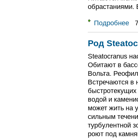
обрастаниями. 
Подробнее
о Ро
Род Steatoc
Steatocranus на
Обитают в бассе
Вольта. Реофи
Встречаются в
быстротекущих 
водой и камени
может жить на у
сильным течение
турбулентной з
роют под камня