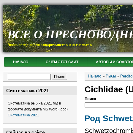
ВСЕ О ПРЕСНОВОДН
Энциклопедия для аквариумистов и ихтиологов
НАЧАЛО
О ЧЕМ ЭТОТ САЙТ
АВТОРЫ И СОАВТО
Вы здесь
Форма поиска
Начало
»
Рыбы
»
Percif
Поиск
Cichlidae 
Систематика 2021
Поиск
Систематика рыб на 2021 год в
формате документа MS Word (.doc)
Систематика 2021
Род Schwet
Schwetzochromi
Сейчас на сайте