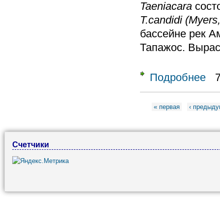
Taeniacara
состо
T.candidi (Myers
бассейне рек А
Тапажос. Выраст
Подробнее
о Ро
Страницы
« первая
‹ предыд
Счетчики