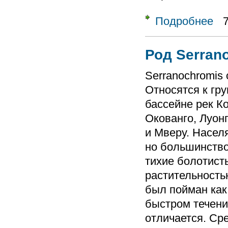
Подробнее
о Ро
Род Serran
Serranochromis 
Относятся к гр
бассейне рек Ко
Окованго, Луон
и Мверу. Насел
но большинство
тихие болотист
растительность
был пойман как 
быстром течени
отличается. Ср