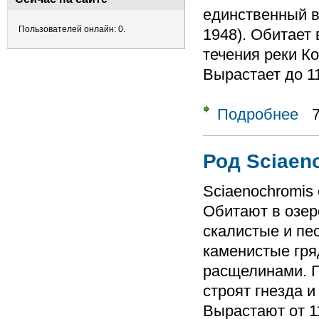
единственный ви
Пользователей онлайн: 0.
1948). Обитает 
течения реки Ко
Вырастает до 11
Подробнее
о Ро
Род Sciaen
Sciaenochromis
Обитают в озер
скалистые и пе
каменистые гря
расщелинами. 
строят гнезда 
Вырастают от 11