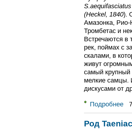
S.aequifasciatus 
(Heckel, 1840
).
Амазонка, Рио-Н
Тромбетас и не
Встречаются в 
рек, поймах с 
скалами, в кот
живут огромным
самый крупный 
мелкие самцы. 
дискусами от др
Подробнее
о Ро
Род Taeniac