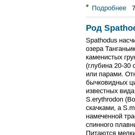
Подробнее
о Ро
Род Spatho
Spathodus насч
озера Танганьи
каменистых гру
(глубина 20-30 
или парами. Отн
бычковидных ци
известных вида
S.erythrodon (B
скачками, а S.ma
намеченной тра
спинного плавн
Питаются мелк