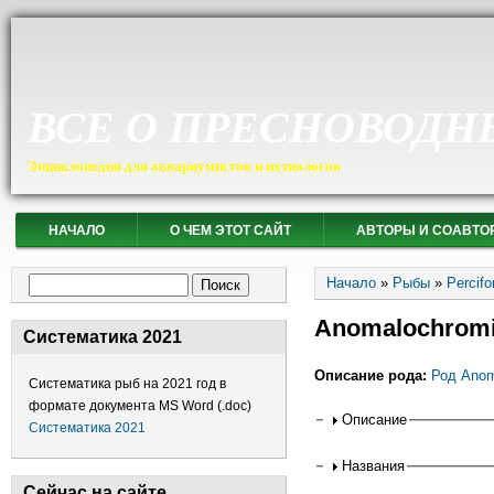
ВСЕ О ПРЕСНОВОДН
Энциклопедия для аквариумистов и ихтиологов
НАЧАЛО
О ЧЕМ ЭТОТ САЙТ
АВТОРЫ И СОАВТО
Вы здесь
Форма поиска
Начало
»
Рыбы
»
Percif
Поиск
Anomalochromi
Систематика 2021
Описание рода:
Род Anom
Систематика рыб на 2021 год в
формате документа MS Word (.doc)
Горизонтальные
Описание
Систематика 2021
Названия
Сейчас на сайте