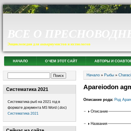
ВСЕ О ПРЕСНОВОДН
Энциклопедия для аквариумистов и ихтиологов
НАЧАЛО
О ЧЕМ ЭТОТ САЙТ
АВТОРЫ И СОАВТО
Вы здесь
Форма поиска
Начало
»
Рыбы
»
Charac
Поиск
Apareiodon agm
Систематика 2021
Описание рода:
Род Apar
Систематика рыб на 2021 год в
формате документа MS Word (.doc)
Горизонтальные
Описание
Систематика 2021
Названия
Сейчас на сайте