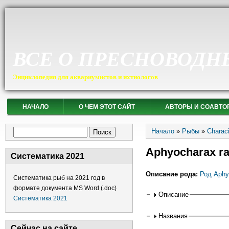
ВСЕ О ПРЕСНОВОДН
Энциклопедия для аквариумистов и ихтиологов
НАЧАЛО
О ЧЕМ ЭТОТ САЙТ
АВТОРЫ И СОАВТО
Вы здесь
Форма поиска
Начало
»
Рыбы
»
Charac
Поиск
Aphyocharax ra
Систематика 2021
Описание рода:
Род Aphy
Систематика рыб на 2021 год в
формате документа MS Word (.doc)
Горизонтальные
Описание
Систематика 2021
Названия
Сейчас на сайте