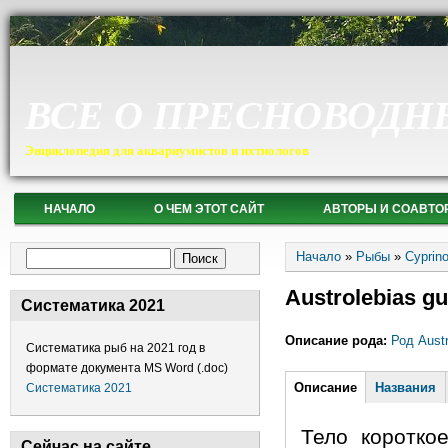
ВСЕ О ПРЕСНОВОДН
Энциклопедия для аквариумистов и ихтиологов
НАЧАЛО
О ЧЕМ ЭТОТ САЙТ
АВТОРЫ И СОАВТО
Вы здесь
Форма поиска
Начало
»
Рыбы
»
Cyprin
Поиск
Austrolebias g
Систематика 2021
Описание рода:
Род Austr
Систематика рыб на 2021 год в
формате документа MS Word (.doc)
Горизонтальные
Описание
(активная
Названия
Систематика 2021
вкладка)
Тело коротко
Сейчас на сайте