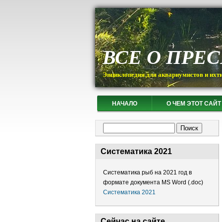
ВСЕ О ПРЕ
Энциклопедия для аквариумистов и ихт
НАЧАЛО
О ЧЕМ ЭТОТ САЙТ
Форма поиска
Поиск
Систематика 2021
Систематика рыб на 2021 год в
формате документа MS Word (.doc)
Систематика 2021
Сейчас на сайте