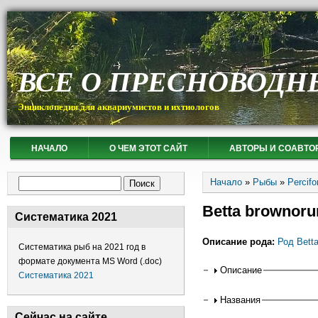
ВСЕ О ПРЕСНОВОДН
Энциклопедия для аквариумистов и ихтиологов
НАЧАЛО
О ЧЕМ ЭТОТ САЙТ
АВТОРЫ И СОАВТО
Вы здесь
Форма поиска
Начало
»
Рыбы
»
Percif
Поиск
Betta brownor
Систематика 2021
Описание рода:
Род Bett
Систематика рыб на 2021 год в
формате документа MS Word (.doc)
Горизонтальные
Описание
Систематика 2021
Названия
Сейчас на сайте