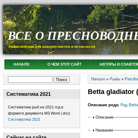
ВСЕ О ПРЕСНОВОДН
Энциклопедия для аквариумистов и ихтиологов
НАЧАЛО
О ЧЕМ ЭТОТ САЙТ
АВТОРЫ И СОАВТО
Вы здесь
Форма поиска
Начало
»
Рыбы
»
Percif
Поиск
Betta gladiato
Систематика 2021
Описание рода:
Род Bett
Систематика рыб на 2021 год в
формате документа MS Word (.doc)
Горизонтальные
Описание
Систематика 2021
Названия
Сейчас на сайте