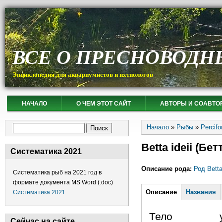
ВСЕ О ПРЕСНОВОДН
Энциклопедия для аквариумистов и ихтиологов
НАЧАЛО
О ЧЕМ ЭТОТ САЙТ
АВТОРЫ И СОАВТО
Вы здесь
Форма поиска
Начало
»
Рыбы
»
Percif
Поиск
Betta ideii (Бет
Систематика 2021
Описание рода:
Род Bett
Систематика рыб на 2021 год в
формате документа MS Word (.doc)
Горизонтальные
Описание
(активная
Названия
Систематика 2021
вкладка)
Тело удл
Сейчас на сайте