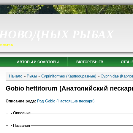
СНОВОДНЫХ РЫБАХ
иологов
АВТОРЫ И СОАВТОРЫ
BIOTOPFISH FB
ОТЗЫ
Вы здесь
Начало
»
Рыбы
»
Cypriniformes (Карпообразные)
»
Cyprinidae (Карпо
Gobio hettitorum (Анатолийский пескар
Описание рода:
Род Gobio (Настоящие пескари)
Горизонтальные вкладки
Описание
Названия