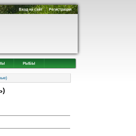
Вход на сайт
Регистрация
ВЫ
РЫБЫ
вые)
ь)