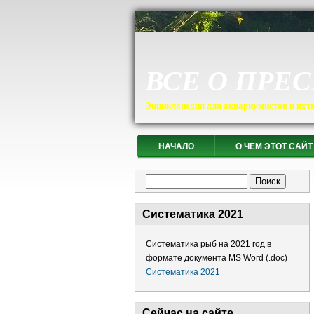
ВСЕ О ПРЕ
Энциклопедия для аквариумистов и ихт
НАЧАЛО
О ЧЕМ ЭТОТ САЙТ
Форма поиска
Поиск
Систематика 2021
Систематика рыб на 2021 год в
формате документа MS Word (.doc)
Систематика 2021
Сейчас на сайте