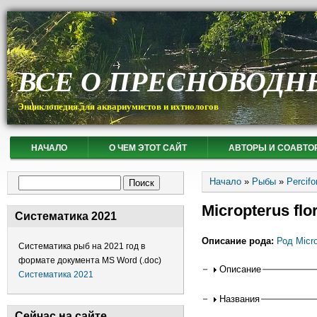
ВСЕ О ПРЕСНОВОДН
Энциклопедия для аквариумистов и ихтиологов
НАЧАЛО
О ЧЕМ ЭТОТ САЙТ
АВТОРЫ И СОАВТО
Вы здесь
Форма поиска
Начало
»
Рыбы
»
Percif
Поиск
Micropterus f
Систематика 2021
Описание рода:
Род Micr
Систематика рыб на 2021 год в
формате документа MS Word (.doc)
Горизонтальные
Описание
Систематика 2021
Названия
Сейчас на сайте