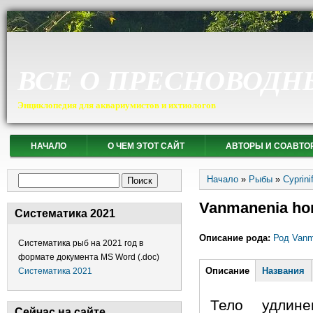
ВСЕ О ПРЕСНОВОДН
Энциклопедия для аквариумистов и ихтиологов
НАЧАЛО
О ЧЕМ ЭТОТ САЙТ
АВТОРЫ И СОАВТО
Вы здесь
Форма поиска
Начало
»
Рыбы
»
Cyprin
Поиск
Vanmanenia ho
Систематика 2021
Описание рода:
Род Vanm
Систематика рыб на 2021 год в
формате документа MS Word (.doc)
Горизонтальные
Описание
(активная
Названия
Систематика 2021
вкладка)
Тело удлине
Сейчас на сайте