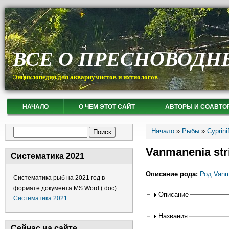
ВСЕ О ПРЕСНОВОДН
Энциклопедия для аквариумистов и ихтиологов
НАЧАЛО
О ЧЕМ ЭТОТ САЙТ
АВТОРЫ И СОАВТО
Вы здесь
Форма поиска
Начало
»
Рыбы
»
Cyprin
Поиск
Vanmanenia str
Систематика 2021
Описание рода:
Род Vanm
Систематика рыб на 2021 год в
формате документа MS Word (.doc)
Горизонтальные
Описание
Систематика 2021
Названия
Сейчас на сайте