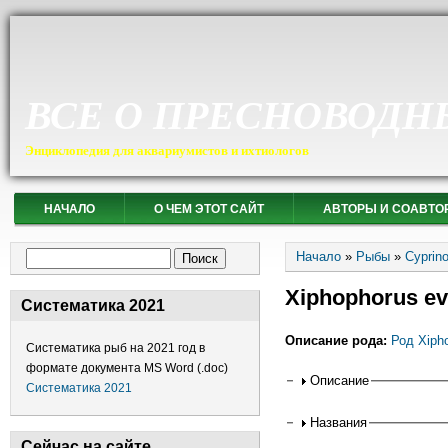
ВСЕ О ПРЕСНОВОДН
Энциклопедия для аквариумистов и ихтиологов
НАЧАЛО
О ЧЕМ ЭТОТ САЙТ
АВТОРЫ И СОАВТО
Вы здесь
Форма поиска
Начало
»
Рыбы
»
Cyprin
Поиск
Xiphophorus e
Систематика 2021
Описание рода:
Род Xiph
Систематика рыб на 2021 год в
формате документа MS Word (.doc)
Горизонтальные
Описание
Систематика 2021
Названия
Сейчас на сайте