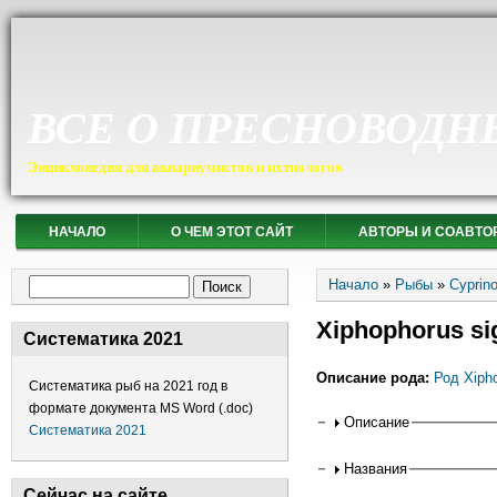
ВСЕ О ПРЕСНОВОДН
Энциклопедия для аквариумистов и ихтиологов
НАЧАЛО
О ЧЕМ ЭТОТ САЙТ
АВТОРЫ И СОАВТО
Вы здесь
Форма поиска
Начало
»
Рыбы
»
Cyprin
Поиск
Xiphophorus s
Систематика 2021
Описание рода:
Род Xiph
Систематика рыб на 2021 год в
формате документа MS Word (.doc)
Горизонтальные
Описание
Систематика 2021
Названия
Сейчас на сайте