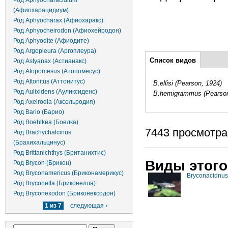
Род Aphyocharacidium
(Афиохарацидиум)
Род Aphyocharax (Афиохаракс)
Род Aphyocheirodon (Афиохейродон)
Род Aphyodite (Афиодите)
Род Argopleura (Аргоплеура)
Дополнительно
Список видов
(активная
Род Astyanax (Астианакс)
вкладка)
Род Atopomesus (Атопомесус)
Род Attonitus (Аттонитус)
B.ellisi (Pearson, 1924)
Род Aulixidens (Ауликсиденс)
B.hemigrammus (Pearson
Род Axelrodia (Аксельродия)
Род Bario (Барио)
Род Boehlkea (Боелка)
7443 просмотра
Род Brachychalcinus
(Брахихальцинус)
Род Brittanichthys (Британихтис)
Виды этого
Род Brycon (Брикон)
Род Bryconamericus (Бриконамерикус)
Bryconacidnus
Род Bryconella (Бриконелла)
Род Bryconexodon (Бриконексодон)
1 из 7
следующая ›