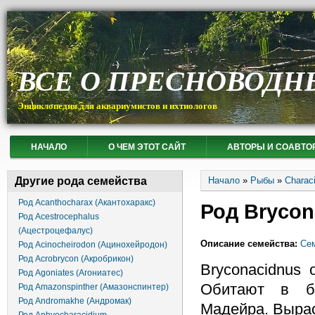
ВСЕ О ПРЕСНОВОДН
Энциклопедия для аквариумистов и ихтиологов
НАЧАЛО
О ЧЕМ ЭТОТ САЙТ
АВТОРЫ И СОАВТО
Вы здесь
Другие рода семейства
Начало
»
Рыбы
»
Charac
Род Acanthocharax (Акантохаракс)
Род Brycon
Род Acestrocephalus
(Ацестроцефалус)
Описание семейства:
Сем
Род Acinocheirodon (Ацинохейродон)
Род Acrobrycon (Акробрикон)
Bryconacidnus 
Род Agoniates (Агониатес)
Обитают в ба
Род Amazonspinther (Амазонспинтер)
Род Andromakhe (Андромак)
Мадейра. Вырас