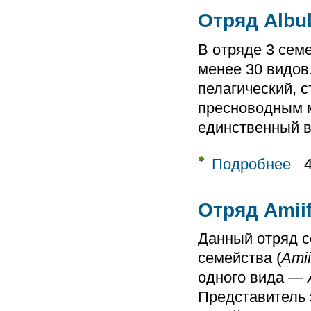
Отряд Albu
В отряде 3 семе
менее 30 видов
пелагический, с
пресноводным 
единственный в
Подробнее
о От
Отряд Amii
Данный отряд со
семейства (
Ami
одного вида —
Представитель 