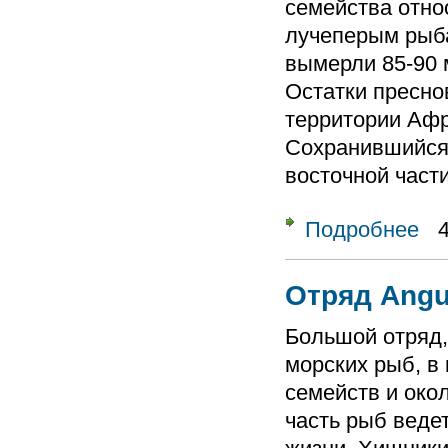
семейства отно
лучеперым рыба
вымерли 85-90 
Остатки пресно
территории Афр
Сохранившийся 
восточной част
Подробнее
о От
Отряд Angui
Большой отряд
морских рыб, в
семейств и око
часть рыб веде