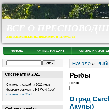
ВСЕ О ПРЕСНОВОДН
Энциклопедия для аквариумистов и ихтиологов
НАЧАЛО
О ЧЕМ ЭТОТ САЙТ
АВТОРЫ И СОАВТО
Вы здесь
Форма поиска
Начало
»
Рыб
Поиск
Рыбы
Систематика 2021
Поиск
Систематика рыб на 2021 год в
формате документа MS Word (.doc)
Систематика 2021
Отряд Carc
Акулы)
Сейчас на сайте