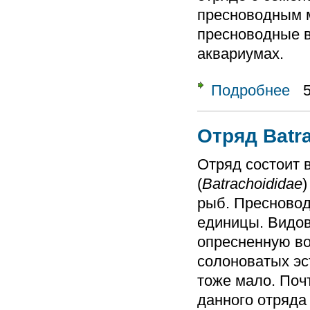
пресноводным м
пресноводные 
аквариумах.
Подробнее
о От
Отряд Batr
Отряд состоит 
(
Batrachoididae
)
рыб. Пресновод
единицы. Видо
опресненную во
солоноватых эс
тоже мало. Поч
данного отряда