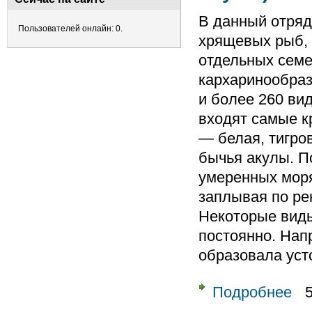
В данный отряд
Пользователей онлайн: 0.
хрящевых рыб, 
отдельных семе
кархаринообраз
и более 260 вид
входят самые к
— белая, тигров
бычья акулы. П
умеренных моря
заплывая по ре
Некоторые виды
постоянно. Нап
образовала уст
Подробнее
о От