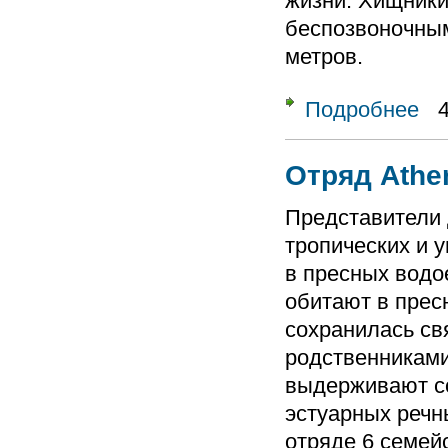
жизни. Хищники
беспозвоночным
метров.
Подробнее
о От
Отряд Athe
Представители 
тропических и 
в пресных водо
обитают в прес
сохранилась св
родственниками
выдерживают со
эстуарных речн
отряде 6 семейс