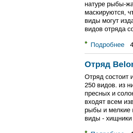
натуре рыбы-жа
маскируются, ч
виды могут изд
видов отряда с
Подробнее
о От
Отряд Belo
Отряд состоит и
250 видов. из н
пресных и соло
входят всем из
рыбы и мелкие 
виды - хищники
о От