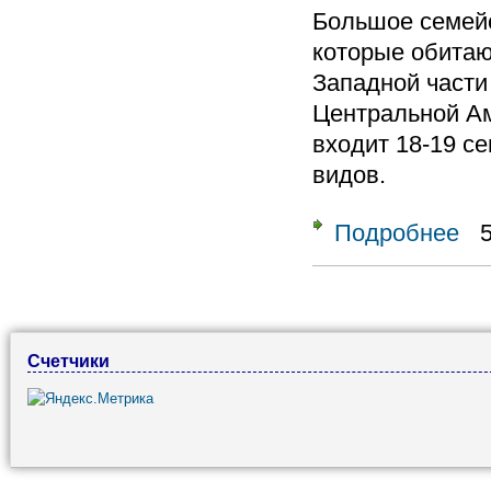
Большое семей
которые обитаю
Западной части
Центральной Ам
входит 18-19 се
видов.
Подробнее
о От
Страницы
Счетчики