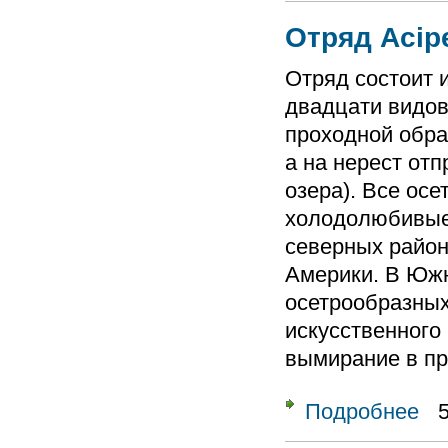
Отряд Acip
Отряд состоит 
двадцати видов
проходной образ
а на нерест отп
озера). Все ос
холодолюбивые
северных район
Америки. В Южн
осетрообразных
искусственного
вымирание в пр
Подробнее
о От