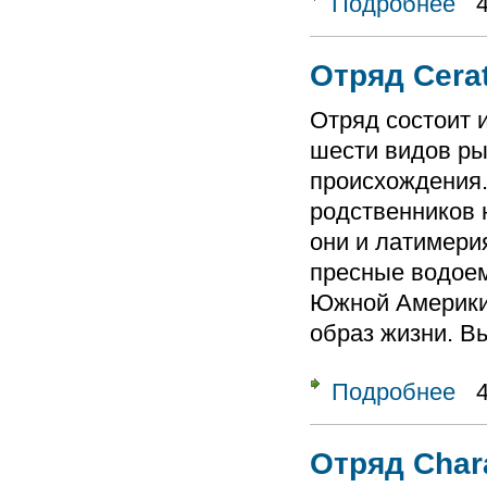
Подробнее
Отряд Cera
Отряд состоит и
шести видов ры
происхождения
родственников 
они и латимери
пресные водое
Южной Америки
образ жизни. В
Подробнее
о От
Отряд Char