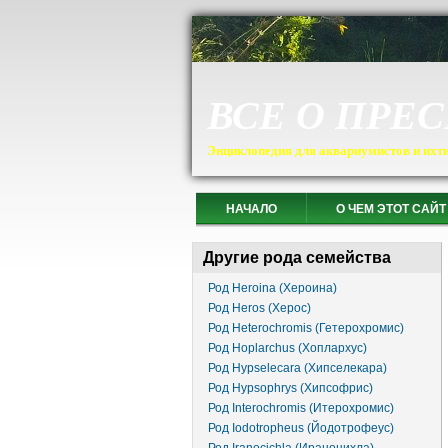
ВСЕ О ПРЕ
Энциклопедия для аквариумистов и ихт
НАЧАЛО
О ЧЕМ ЭТОТ САЙТ
Другие рода семейства
Род Heroina (Хероина)
Род Heros (Херос)
Род Heterochromis (Гетерохромис)
Род Hoplarchus (Хоплархус)
Род Hypselecara (Хипселекара)
Род Hypsophrys (Хипсофрис)
Род Interochromis (Итерохромис)
Род Iodotropheus (Йодотрофеус)