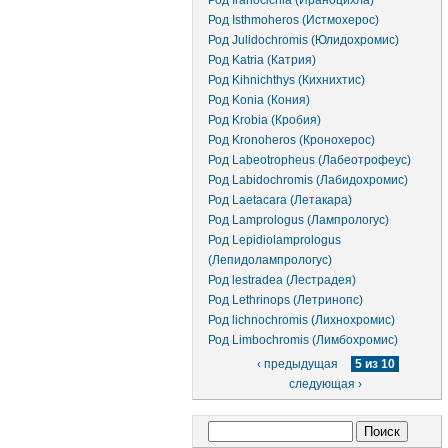
Род Iranocichla (Ираноцихла)
Род Isthmoheros (Истмохерос)
Род Julidochromis (Юлидохромис)
Род Katria (Катрия)
Род Kihnichthys (Кихнихтис)
Род Konia (Кония)
Род Krobia (Кробия)
Род Kronoheros (Кронохерос)
Род Labeotropheus (Лабеотрофеус)
Род Labidochromis (Лабидохромис)
Род Laetacara (Летакара)
Род Lamprologus (Лампрологус)
Род Lepidiolamprologus
(Лепидолампрологус)
Род lestradea (Лестрадея)
Род Lethrinops (Летринопс)
Род lichnochromis (Лихнохромис)
Род Limbochromis (Лимбохромис)
‹ предыдущая
5 из 10
следующая ›
Форма поиска
Поиск