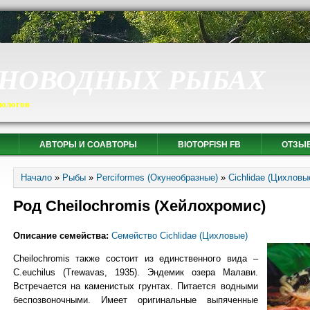
СНОВОДНЫХ РЫБАХ
иологов
АВТОРЫ И СОАВТОРЫ
BIOTOPFISH FB
ОТЗЫ
Вы здесь
Начало
»
Рыбы
»
Perciformes (Окунеобразные)
»
Cichlidae (Цихловы
Род Cheilochromis (Хейлохромис)
Описание семейства:
Семейство Cichlidae (Цихловые)
Cheilochromis также состоит из единственного вида –
C.euchilus (Trewavas, 1935). Эндемик озера Малави.
Встречается на каменистых грунтах. Питается водными
беспозвоночными. Имеет оригинальные выпяченные