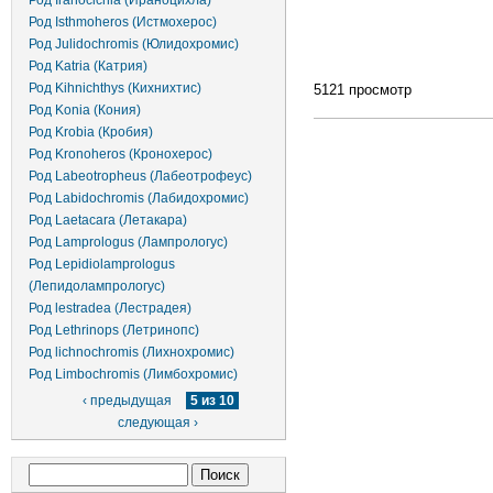
Род Iranocichla (Ираноцихла)
Род Isthmoheros (Истмохерос)
Род Julidochromis (Юлидохромис)
Род Katria (Катрия)
Род Kihnichthys (Кихнихтис)
5121 просмотр
Род Konia (Кония)
Род Krobia (Кробия)
Род Kronoheros (Кронохерос)
Род Labeotropheus (Лабеотрофеус)
Род Labidochromis (Лабидохромис)
Род Laetacara (Летакара)
Род Lamprologus (Лампрологус)
Род Lepidiolamprologus
(Лепидолампрологус)
Род lestradea (Лестрадея)
Род Lethrinops (Летринопс)
Род lichnochromis (Лихнохромис)
Род Limbochromis (Лимбохромис)
‹ предыдущая
5 из 10
следующая ›
Форма поиска
Поиск