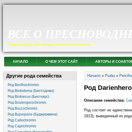
ВСЕ О ПРЕСНОВОДН
Энциклопедия для аквариумистов и ихтиологов
НАЧАЛО
О ЧЕМ ЭТОТ САЙТ
АВТОРЫ И СОАВТО
Вы здесь
Другие рода семейства
Начало
»
Рыбы
»
Percif
Род Benthochromis
Род Darienhero
Род Biotodoma (Биотодома)
Род Biotoecus (Биотекус)
Описание семейства:
Сем
Род Boulengerochromis
Род Buccochromis
Род состоит из единственн
Род Bujurquina (Буджурквина)
1913), выведенный из род
Род Callochromis
Род Caprichromis