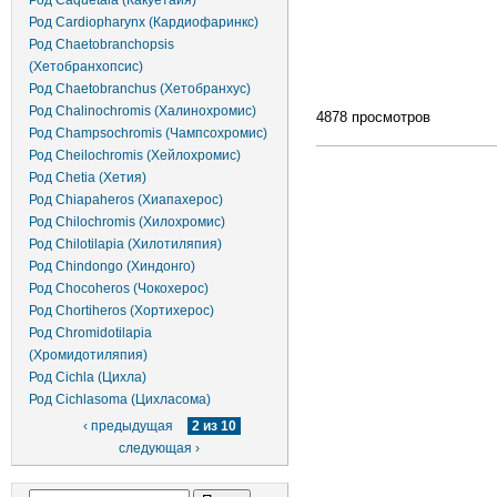
Род Caquetaia (Какуетайя)
Род Cardiopharynx (Кардиофаринкс)
Род Chaetobranchopsis
(Хетобранхопсис)
Род Chaetobranchus (Хетобранхус)
Род Chalinochromis (Халинохромис)
4878 просмотров
Род Champsochromis (Чампсохромис)
Род Cheilochromis (Хейлохромис)
Род Chetia (Хетия)
Род Chiapaheros (Хиапахерос)
Род Chilochromis (Хилохромис)
Род Chilotilapia (Хилотиляпия)
Род Chindongo (Хиндонго)
Род Chocoheros (Чокохерос)
Род Chortiheros (Хортихерос)
Род Chromidotilapia
(Хромидотиляпия)
Род Cichla (Цихла)
Род Cichlasoma (Цихласома)
‹ предыдущая
2 из 10
следующая ›