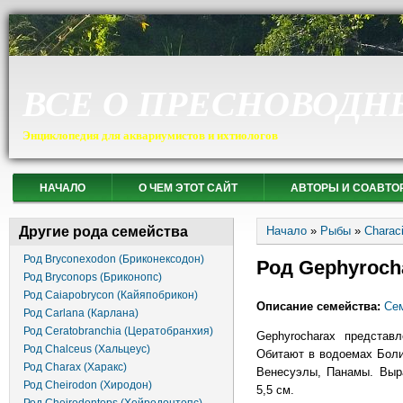
ВСЕ О ПРЕСНОВОДН
Энциклопедия для аквариумистов и ихтиологов
НАЧАЛО
О ЧЕМ ЭТОТ САЙТ
АВТОРЫ И СОАВТО
Вы здесь
Другие рода семейства
Начало
»
Рыбы
»
Charac
Род Bryconexodon (Бриконексодон)
Род Gephyroch
Род Bryconops (Бриконопс)
Род Caiapobrycon (Кайяпобрикон)
Описание семейства:
Сем
Род Carlana (Карлана)
Род Ceratobranchia (Цератобранхия)
Gephyrocharax представ
Род Chalceus (Хальцеус)
Обитают в водоемах Боли
Род Charax (Харакс)
Венесуэлы, Панамы. Выр
Род Cheirodon (Хиродон)
5,5 см.