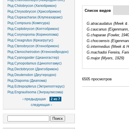
Род Cheirodontops (Хейродонтопс)
Род Chilobrycon (Хилобрикон)
Дополнительно
Список видов
(активная
Род Chrysobrycon (Хрисобрикон)
вкладка)
Род Clupeacharax (Клупеахаракс)
Род Compsura (Компсура)
G.atracaudatus (Meek & 
Род Coptobrycon (Коптобрикон)
G.caucanus (Eigenmann,
Род Corynopoma (Коринопома)
G.chaparae (Fowler, 1940
Род Creagrutus (Креагрутус)
G.chocoensis (Eigenman
Род Ctenobrycon (Ктенобрикон)
G.intermedius (Meek & H
Род Ctenocheirodon (Ктенохейродон)
G.machadoi Fereira, Fario
Род Cyanogaster (Цианогастер)
G.major (Myers, 1929)
Род Cynopotamus (Цинопотамус)
Род Dectobrycon (Дектобрикон)
Род Deuterodon (Деутеродон)
6505 просмотров
Род Diapoma (Диапома)
Род Ectrepopterus (Эктрепоптерус)
Род Engraulisoma (Энграулисома)
‹ предыдущая
2 из 7
следующая ›
Форма поиска
Поиск