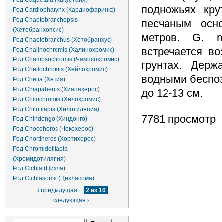
Род Caquetaia (Какуетайя)
подножьях кру
Род Cardiopharynx (Кардиофаринкс)
Род Chaetobranchopsis
песчаным осн
(Хетобранхопсис)
метров. G. mo
Род Chaetobranchus (Хетобранхус)
встречается во
Род Chalinochromis (Халинохромис)
Род Champsochromis (Чампсохромис)
грунтах. Держ
Род Cheilochromis (Хейлохромис)
водными беспо
Род Chetia (Хетия)
Род Chiapaheros (Хиапахерос)
до 12-13 см.
Род Chilochromis (Хилохромис)
Род Chilotilapia (Хилотиляпия)
7781 просмотр
Род Chindongo (Хиндонго)
Род Chocoheros (Чокохерос)
Род Chortiheros (Хортихерос)
Род Chromidotilapia
(Хромидотиляпия)
Род Cichla (Цихла)
Род Cichlasoma (Цихласома)
‹ предыдущая
2 из 10
следующая ›