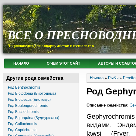
ВСЕ О ПРЕСНОВОДН
Энциклопедия для аквариумистов и ихтиологов
НАЧАЛО
О ЧЕМ ЭТОТ САЙТ
АВТОРЫ И СОАВТО
Вы здесь
Другие рода семейства
Начало
»
Рыбы
»
Percif
Род Benthochromis
Род Gephyr
Род Biotodoma (Биотодома)
Род Biotoecus (Биотекус)
Описание семейства:
Сем
Род Boulengerochromis
Род Buccochromis
Gephyrochro
Род Bujurquina (Буджурквина)
видами. Энде
Род Callochromis
Род Caprichromis
lawsi (Fryer