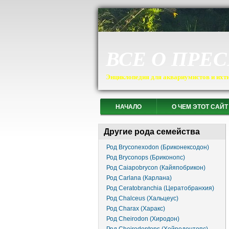
ВСЕ О ПРЕ
Энциклопедия для аквариумистов и ихт
НАЧАЛО
О ЧЕМ ЭТОТ САЙТ
Другие рода семейства
Род Bryconexodon (Бриконексодон)
Род Bryconops (Бриконопс)
Род Caiapobrycon (Кайяпобрикон)
Род Carlana (Карлана)
Род Ceratobranchia (Цератобранхия)
Род Chalceus (Хальцеус)
Род Charax (Харакс)
Род Cheirodon (Хиродон)