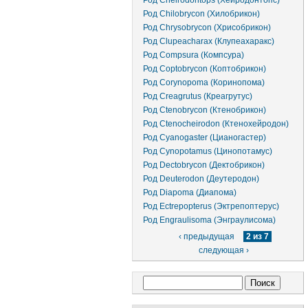
Род Cheirodontops (Хейродонтопс)
Род Chilobrycon (Хилобрикон)
Род Chrysobrycon (Хрисобрикон)
Род Clupeacharax (Клупеахаракс)
Род Compsura (Компсура)
Род Coptobrycon (Коптобрикон)
Род Corynopoma (Коринопома)
Род Creagrutus (Креагрутус)
Род Ctenobrycon (Ктенобрикон)
Род Ctenocheirodon (Ктенохейродон)
Род Cyanogaster (Цианогастер)
Род Cynopotamus (Цинопотамус)
Род Dectobrycon (Дектобрикон)
Род Deuterodon (Деутеродон)
Род Diapoma (Диапома)
Род Ectrepopterus (Эктрепоптерус)
Род Engraulisoma (Энграулисома)
‹ предыдущая
2 из 7
следующая ›
Форма поиска
Поиск