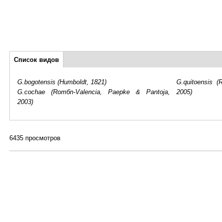
Дополнительно
Список видов
(активная
вкладка)
G.bogotensis (Humboldt, 1821)
G.quitoensis (
G.cochae (Romбn-Valencia, Paepke & Pantoja,
2005)
2003)
6435 просмотров