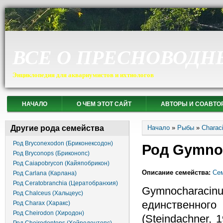
ВСЕ О ПРЕСНОВОДН
Энциклопедия для аквариумистов и ихтиологов
НАЧАЛО
О ЧЕМ ЭТОТ САЙТ
АВТОРЫ И СОАВТО
Вы здесь
Другие рода семейства
Начало
»
Рыбы
»
Charac
Род Bryconexodon (Бриконексодон)
Род Gymnoc
Род Bryconops (Бриконопс)
Род Caiapobrycon (Кайяпобрикон)
Описание семейства:
Сем
Род Carlana (Карлана)
Род Ceratobranchia (Цератобранхия)
Gymnochar
Род Chalceus (Хальцеус)
единственно
Род Charax (Харакс)
Род Cheirodon (Хиродон)
(Steindachner, 