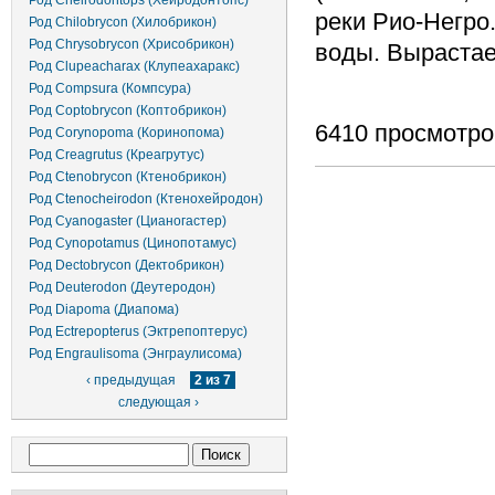
Род Cheirodontops (Хейродонтопс)
реки Рио-Негро
Род Chilobrycon (Хилобрикон)
Род Chrysobrycon (Хрисобрикон)
воды. Вырастает
Род Clupeacharax (Клупеахаракс)
Род Compsura (Компсура)
Род Coptobrycon (Коптобрикон)
6410 просмотро
Род Corynopoma (Коринопома)
Род Creagrutus (Креагрутус)
Род Ctenobrycon (Ктенобрикон)
Род Ctenocheirodon (Ктенохейродон)
Род Cyanogaster (Цианогастер)
Род Cynopotamus (Цинопотамус)
Род Dectobrycon (Дектобрикон)
Род Deuterodon (Деутеродон)
Род Diapoma (Диапома)
Род Ectrepopterus (Эктрепоптерус)
Род Engraulisoma (Энграулисома)
‹ предыдущая
2 из 7
следующая ›
Форма поиска
Поиск