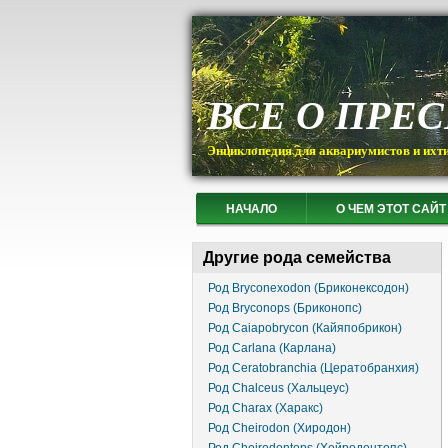
ВСЕ О ПРЕ
Энциклопедия для аквариумистов и ихт
НАЧАЛО
О ЧЕМ ЭТОТ САЙТ
Другие рода семейства
Род Bryconexodon (Бриконексодон)
Род Bryconops (Бриконопс)
Род Caiapobrycon (Кайяпобрикон)
Род Carlana (Карлана)
Род Ceratobranchia (Цератобранхия)
Род Chalceus (Хальцеус)
Род Charax (Харакс)
Род Cheirodon (Хиродон)