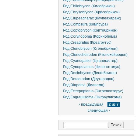
Род Cheirodontops (Хейродонтопс)
Род Chilobrycon (Хилобрикон)
Род Chrysobrycon (Хрисобрикон)
Род Clupeacharax (Клупеахаракс)
Род Compsura (Компсура)
Род Coptobrycon (Коптобрикон)
Род Corynopoma (Коринопома)
Род Creagrutus (Креагрутус)
Род Ctenobrycon (Ктенобрикон)
Род Ctenocheirodon (Ктенохейродон)
Род Cyanogaster (Цианогастер)
Род Cynopotamus (Цинопотамус)
Род Dectobrycon (Дектобрикон)
Род Deuterodon (Деутеродон)
Род Diapoma (Диапома)
Род Ectrepopterus (Эктрепоптерус)
Род Engraulisoma (Энграулисома)
‹ предыдущая
2 из 7
следующая ›
Форма поиска
Поиск