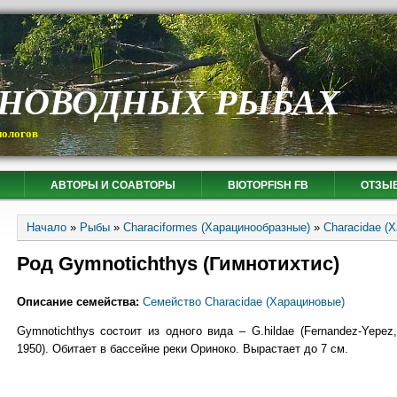
СНОВОДНЫХ РЫБАХ
иологов
АВТОРЫ И СОАВТОРЫ
BIOTOPFISH FB
ОТЗЫ
Вы здесь
Начало
»
Рыбы
»
Characiformes (Харацинообразные)
»
Characidae (
Род Gymnotichthys (Гимнотихтис)
Описание семейства:
Семейство Characidae (Харациновые)
Gymnotichthys состоит из одного вида – G.hildae (Fernandez-Yepez,
1950). Обитает в бассейне реки Ориноко. Вырастает до 7 см.