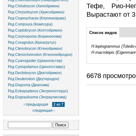
Род Cheirodontops (Хейродонтопс)
Тефе, Рио-Нег
Род Chilobrycon (Хилобрикон)
Род Chrysobrycon (Хрисобрикон)
Вырастают от 3,
Род Clupeacharax (Клупеахаракс)
Род Compsura (Компсура)
Дополнительно
Род Coptobrycon (Коптобрикон)
Список видов
(активная
Род Corynopoma (Коринопома)
вкладка)
Род Creagrutus (Креагрутус)
H.leptogrammus (Toledo-
Род Ctenobrycon (Ктенобрикон)
H.macrolepis (Eigenmann
Род Ctenocheirodon (Ктенохейродон)
Род Cyanogaster (Цианогастер)
Род Cynopotamus (Цинопотамус)
Род Dectobrycon (Дектобрикон)
6678 просмотро
Род Deuterodon (Деутеродон)
Род Diapoma (Диапома)
Род Ectrepopterus (Эктрепоптерус)
Род Engraulisoma (Энграулисома)
‹ предыдущая
2 из 7
следующая ›
Форма поиска
Поиск