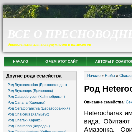
ВСЕ О ПРЕСНОВОДН
Энциклопедия для аквариумистов и ихтиологов
НАЧАЛО
О ЧЕМ ЭТОТ САЙТ
АВТОРЫ И СОАВТО
Вы здесь
Другие рода семейства
Начало
»
Рыбы
»
Charac
Род Bryconexodon (Бриконексодон)
Род Hetero
Род Bryconops (Бриконопс)
Род Caiapobrycon (Кайяпобрикон)
Описание семейства:
Сем
Род Carlana (Карлана)
Род Ceratobranchia (Цератобранхия)
Heterocharax и
Род Chalceus (Хальцеус)
вида. Обитают
Род Charax (Харакс)
Род Cheirodon (Хиродон)
Амазонка, Ори