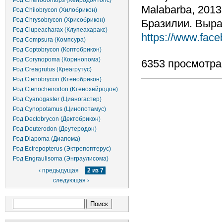
Род Cheirodontops (Хейродонтопс)
Malabarba, 2013
Род Chilobrycon (Хилобрикон)
Род Chrysobrycon (Хрисобрикон)
Бразилии. Вырас
Род Clupeacharax (Клупеахаракс)
https://www.face
Род Compsura (Компсура)
Род Coptobrycon (Коптобрикон)
Род Corynopoma (Коринопома)
6353 просмотра
Род Creagrutus (Креагрутус)
Род Ctenobrycon (Ктенобрикон)
Род Ctenocheirodon (Ктенохейродон)
Род Cyanogaster (Цианогастер)
Род Cynopotamus (Цинопотамус)
Род Dectobrycon (Дектобрикон)
Род Deuterodon (Деутеродон)
Род Diapoma (Диапома)
Род Ectrepopterus (Эктрепоптерус)
Род Engraulisoma (Энграулисома)
‹ предыдущая
2 из 7
следующая ›
Форма поиска
Поиск