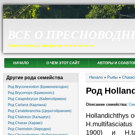
ВСЕ О ПРЕСНОВОДН
Энциклопедия для аквариумистов и ихтиологов
НАЧАЛО
О ЧЕМ ЭТОТ САЙТ
АВТОРЫ И СОАВТО
Вы здесь
Другие рода семейства
Начало
»
Рыбы
»
Charac
Род Bryconexodon (Бриконексодон)
Род Hollan
Род Bryconops (Бриконопс)
Род Caiapobrycon (Кайяпобрикон)
Описание семейства:
Сем
Род Carlana (Карлана)
Род Ceratobranchia (Цератобранхия)
Hollandichthys
Род Chalceus (Хальцеус)
H.multifasciat
Род Charax (Харакс)
Род Cheirodon (Хиродон)
1900) и H.t