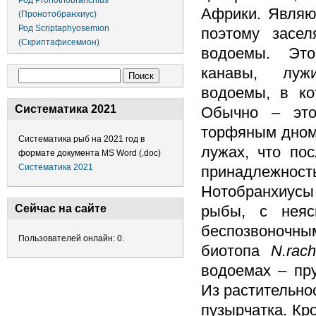
Род Pronothobranchius
Африки. Являю
(Пронотобранхиус)
Род Scriptaphyosemion
поэтому засе
(Скриптафисемион)
водоемы. Эт
канавы, луж
Форма поиска
Поиск
водоемы, в ко
Систематика 2021
Обычно – это
торфяным дном.
Систематика рыб на 2021 год в
лужах, что по
формате документа MS Word (.doc)
Систематика 2021
принадлежнос
Нотобранхиусы
рыбы, с неяс
Сейчас на сайте
беспозвоночным
Пользователей онлайн: 0.
биотопа
N.rach
водоемах – пру
Из растительно
пузырчатка. Кр