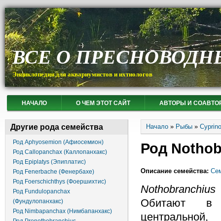
ВСЕ О ПРЕСНОВОДН
Энциклопедия для аквариумистов и ихтиологов
НАЧАЛО
О ЧЕМ ЭТОТ САЙТ
АВТОРЫ И СОАВТО
Вы здесь
Другие рода семейства
Начало
»
Рыбы
»
Cyprin
Род Aphyosemion (Афиосемион)
Род Nothob
Род Callopanchax (Каллопанхакс)
Род Epiplatys (Эпиплатис)
Описание семейства:
Сем
Род Fenerbache (Фенербахе)
Род Foerschichthys (Фоершихтис)
Nothobranchiu
Род Fundulopanchax
Обитают в 
(Фундулопанхакс)
Род Nimbapanchax (Нимбапанхакс)
центральной