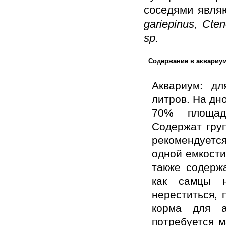
соседями явля
gariepinus, Cte
sp.
Дополнительно
Содержание в аквариу
Аквариум: д
литров. На дн
70% площад
Содержат груп
рекомендуется
одной емкости
также содерж
как самцы н
нереститься, 
корма для а
потребуется 