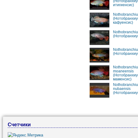
(Нотобранхиу
итигиенсис)
Nothobranchiu
(Нотобранхиу
кафуенсис)
Nothobranchius
(Нотобранхиус
Nothobranchiu
(Нотобранхиу
Nothobranchiu
moaneensis
(Нотобранхиу
маменсис)
Nothobranchiu
nubaensis
(Нотобранхиу
Счетчики