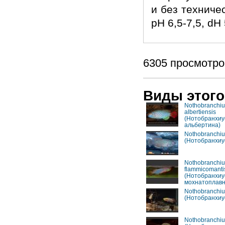
и без техниче
pH 6,5-7,5, dH 
6305 просмотро
Виды этого
Nothobranchiu
albertiensis
(Нотобранхиу
альбертина)
Nothobranchius
(Нотобранхиу
Nothobranchiu
flammicomanti
(Нотобранхиу
мохнатоплав
Nothobranchiu
(Нотобранхиу
Nothobranchius