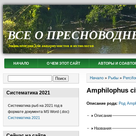
ВСЕ О ПРЕСНОВОДН
Энциклопедия для аквариумистов и ихтиологов
НАЧАЛО
О ЧЕМ ЭТОТ САЙТ
АВТОРЫ И СОАВТО
Вы здесь
Форма поиска
Начало
»
Рыбы
»
Percif
Поиск
Amphilophus ci
Систематика 2021
Описание рода:
Род Amph
Систематика рыб на 2021 год в
формате документа MS Word (.doc)
Горизонтальные
Описание
Систематика 2021
Названия
Сейчас на сайте