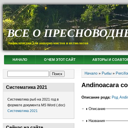
ВСЕ О ПРЕСНОВОДН
Энциклопедия для аквариумистов и ихтиологов
НАЧАЛО
О ЧЕМ ЭТОТ САЙТ
АВТОРЫ И СОАВТО
Вы здесь
Форма поиска
Начало
»
Рыбы
»
Percif
Поиск
Andinoacara co
Систематика 2021
Описание рода:
Род Andi
Систематика рыб на 2021 год в
формате документа MS Word (.doc)
Горизонтальные
Описание
Систематика 2021
Названия
Сейчас на сайте