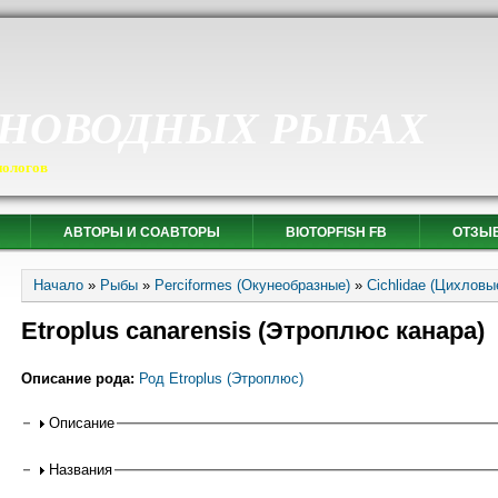
СНОВОДНЫХ РЫБАХ
иологов
АВТОРЫ И СОАВТОРЫ
BIOTOPFISH FB
ОТЗЫ
Вы здесь
Начало
»
Рыбы
»
Perciformes (Окунеобразные)
»
Cichlidae (Цихловы
Etroplus canarensis (Этроплюс канара)
Описание рода:
Род Etroplus (Этроплюс)
Горизонтальные вкладки
Описание
Названия