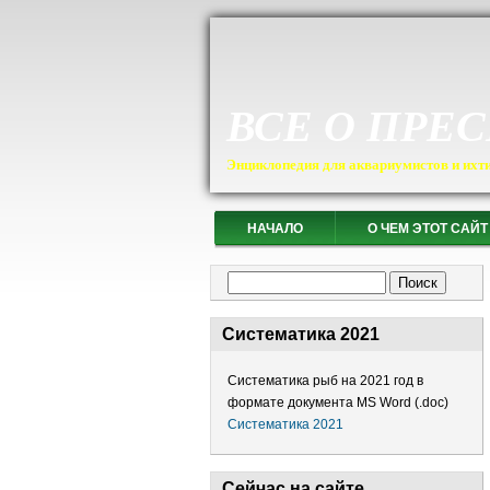
ВСЕ О ПРЕ
Энциклопедия для аквариумистов и ихт
НАЧАЛО
О ЧЕМ ЭТОТ САЙТ
Форма поиска
Поиск
Систематика 2021
Систематика рыб на 2021 год в
формате документа MS Word (.doc)
Систематика 2021
Сейчас на сайте