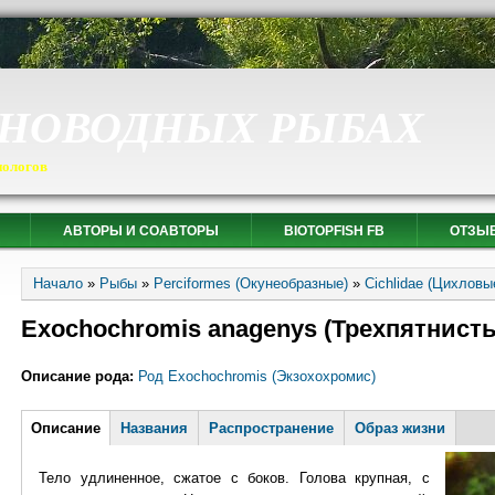
СНОВОДНЫХ РЫБАХ
иологов
АВТОРЫ И СОАВТОРЫ
BIOTOPFISH FB
ОТЗЫ
Вы здесь
Начало
»
Рыбы
»
Perciformes (Окунеобразные)
»
Cichlidae (Цихловы
Exochochromis anagenys (Трехпятнист
Описание рода:
Род Exochochromis (Экзохохромис)
Горизонтальные вкладки
Описание
(активная
Названия
Распространение
Образ жизни
вкладка)
Тело удлиненное, сжатое с боков. Голова крупная, с