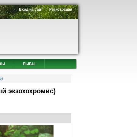
Вход на сайт
Регистрация
ВЫ
РЫБЫ
е)
ый экзохохромис)