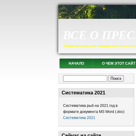
ВСЕ О ПРЕ
Энциклопедия для аквариумистов и ихт
НАЧАЛО
О ЧЕМ ЭТОТ САЙТ
Форма поиска
Поиск
Систематика 2021
Систематика рыб на 2021 год в
формате документа MS Word (.doc)
Систематика 2021
Сейчас на сайте