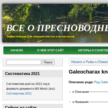
ВСЕ О ПРЕСНОВОДН
Энциклопедия для аквариумистов и ихтиологов
НАЧАЛО
О ЧЕМ ЭТОТ САЙТ
АВТОРЫ И СОАВТО
Вы здесь
Форма поиска
Начало
»
Рыбы
»
Charac
Поиск
Galeocharax kn
Систематика 2021
Описание рода:
Род Gale
Систематика рыб на 2021 год в
формате документа MS Word (.doc)
Горизонтальные
Описание
Систематика 2021
Названия
Сейчас на сайте