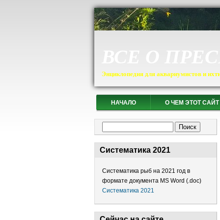
ВСЕ О ПРЕ
Энциклопедия для аквариумистов и ихт
НАЧАЛО
О ЧЕМ ЭТОТ САЙТ
Форма поиска
Поиск
Систематика 2021
Систематика рыб на 2021 год в
формате документа MS Word (.doc)
Систематика 2021
Сейчас на сайте