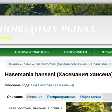
СНОВОДНЫХ РЫБАХ
иологов
АВТОРЫ И СОАВТОРЫ
BIOTOPFISH FB
ОТЗЫ
Вы здесь
Начало
»
Рыбы
»
Characiformes (Харацинообразные)
»
Characidae (
Hasemania hanseni (Хасемания хансена
Описание рода:
Род Hasemania (Хасемания)
Горизонтальные вкладки
Описание
(активная
Названия
Распространение
Образ жизни
вкладка)
Тело короткое, высокое в спине с