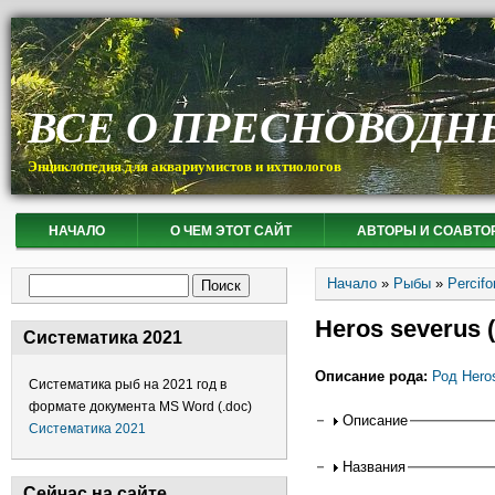
ВСЕ О ПРЕСНОВОДН
Энциклопедия для аквариумистов и ихтиологов
НАЧАЛО
О ЧЕМ ЭТОТ САЙТ
АВТОРЫ И СОАВТО
Вы здесь
Форма поиска
Начало
»
Рыбы
»
Percif
Поиск
Heros severus 
Систематика 2021
Описание рода:
Род Hero
Систематика рыб на 2021 год в
формате документа MS Word (.doc)
Горизонтальные
Описание
Систематика 2021
Названия
Сейчас на сайте