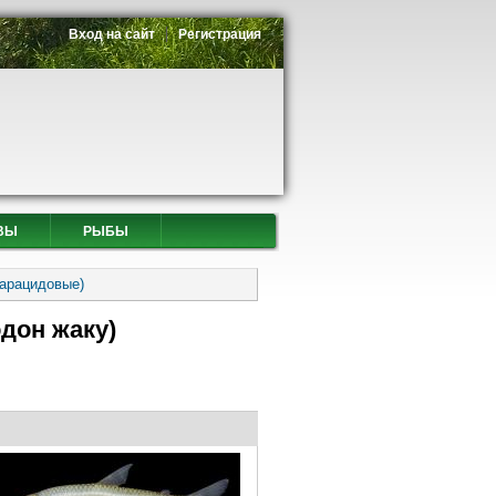
Вход на сайт
Регистрация
ВЫ
РЫБЫ
Харацидовые)
одон жаку)