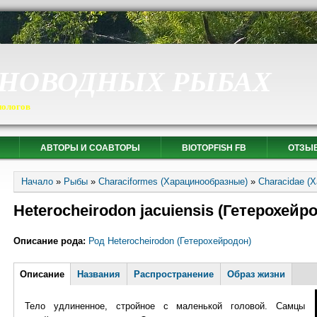
СНОВОДНЫХ РЫБАХ
иологов
АВТОРЫ И СОАВТОРЫ
BIOTOPFISH FB
ОТЗЫ
Вы здесь
Начало
»
Рыбы
»
Characiformes (Харацинообразные)
»
Characidae (
Heterocheirodon jacuiensis (Гетерохейр
Описание рода:
Род Heterocheirodon (Гетерохейродон)
Горизонтальные вкладки
Описание
(активная
Названия
Распространение
Образ жизни
вкладка)
Тело удлиненное, стройное с маленькой головой. Самцы