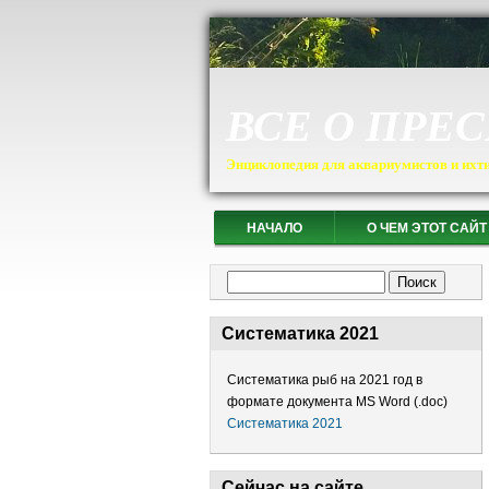
ВСЕ О ПРЕ
Энциклопедия для аквариумистов и ихт
НАЧАЛО
О ЧЕМ ЭТОТ САЙТ
Форма поиска
Поиск
Систематика 2021
Систематика рыб на 2021 год в
формате документа MS Word (.doc)
Систематика 2021
Сейчас на сайте