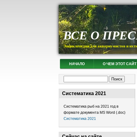
ВСЕ О ПРЕ
Энциклопедия для аквариумистов и ихт
НАЧАЛО
О ЧЕМ ЭТОТ САЙТ
Форма поиска
Поиск
Систематика 2021
Систематика рыб на 2021 год в
формате документа MS Word (.doc)
Систематика 2021
Сейчас на сайте