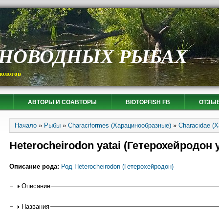
СНОВОДНЫХ РЫБАХ
иологов
АВТОРЫ И СОАВТОРЫ
BIOTOPFISH FB
ОТЗЫ
Вы здесь
Начало
»
Рыбы
»
Characiformes (Харацинообразные)
»
Characidae (
Heterocheirodon yatai (Гетерохейродон 
Описание рода:
Род Heterocheirodon (Гетерохейродон)
Горизонтальные вкладки
Описание
Названия