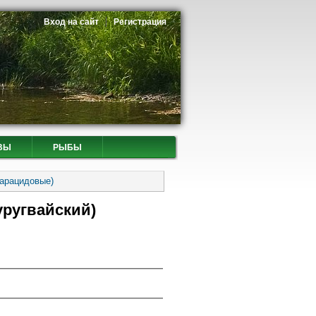
Вход на сайт
Регистрация
ВЫ
РЫБЫ
Харацидовые)
уругвайский)