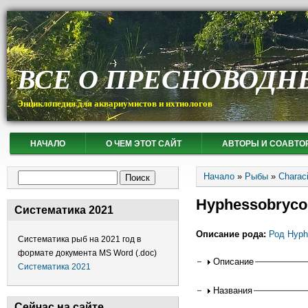
ВСЕ О ПРЕСНОВОДН
Энциклопедия для аквариумистов и ихтиологов
НАЧАЛО
О ЧЕМ ЭТОТ САЙТ
АВТОРЫ И СОАВТО
Вы здесь
Форма поиска
Начало
»
Рыбы
»
Charac
Поиск
Hyphessobrycon
Систематика 2021
Описание рода:
Род Hyph
Систематика рыб на 2021 год в
формате документа MS Word (.doc)
Горизонтальные
Описание
Систематика 2021
Названия
Сейчас на сайте